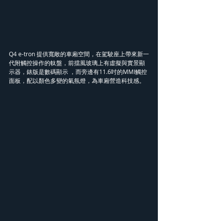
Q4 e-tron 提供寬敞的車廂空間，在駕駛座上帶來新一
代附觸控操作的軚盤，前擋風玻璃上有虛擬與實景顯
示器，錶版是數碼顯示 ，而旁邊有11.6吋的MMI觸控
面板，配以顏色多變的氣氛燈，為車廂營造科技感。