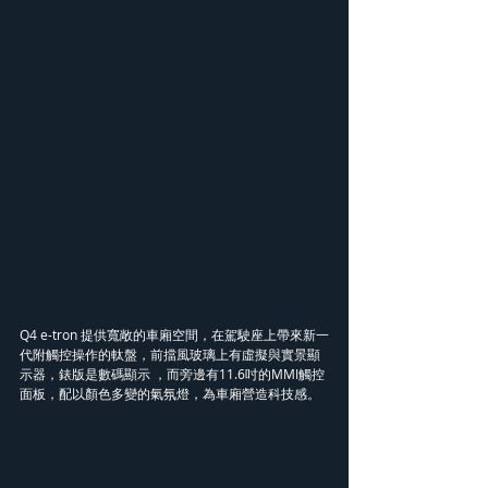
Q4 e-tron 提供寬敞的車廂空間，在駕駛座上帶來新一
代附觸控操作的軚盤，前擋風玻璃上有虛擬與實景顯
示器，錶版是數碼顯示 ，而旁邊有11.6吋的MMI觸控
面板，配以顏色多變的氣氛燈，為車廂營造科技感。