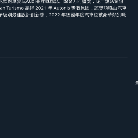
呢款跑車變成Audi品牌嘅標誌。除金方向盤獎，呢一說法還證
Turismo 贏得 2021 年 Autonis 獎嘅原因，該獎項喺由汽車
級別最佳設計創新獎，2022 年德國年度汽車也被豪華類別嘅