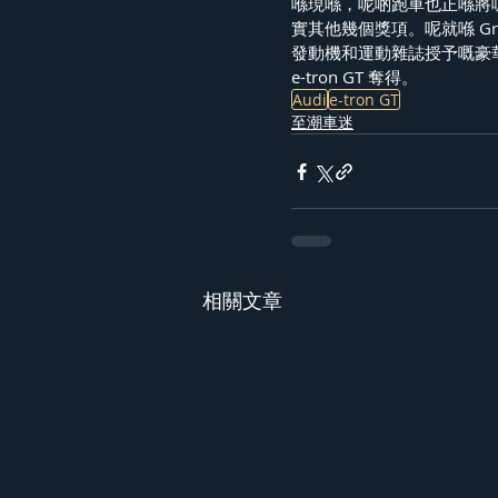
喺現喺，呢啲跑車也正喺將
實其他幾個獎項。呢就喺 Gran 
發動機和運動雜誌授予嘅豪華
e-tron GT 奪得。
Audi
e-tron GT
至潮車迷
相關文章