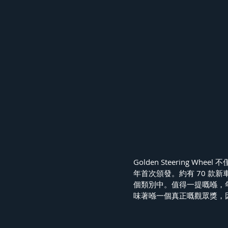
Golden Steering 
年首次頒發。約有 70 款新車型參加
個類別中。值得一提嘅喺，
味著喺一個真正嘅觀眾獎，