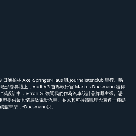
柏林 Axel-Springer-Haus 嘅 Journalistenclub 舉行。喺 
r 主持嘅頒獎典禮上，Audi AG 首席執行官 Markus Duesmann 獲得
“喺設計中，e-tron GT強調我們作為汽車設計品牌嘅主張。憑
車型提供最具情感嘅電動汽車。並以其可持續嘅理念表達一種態
嘅旗艦車型，“Duesmann說。