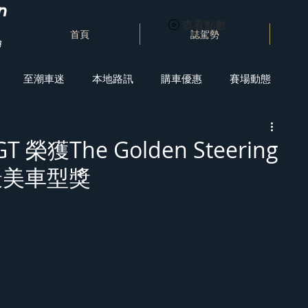
查看點數
首頁
誌駕勢
至潮車迷
本地路訊
購車優惠
賽場動態
 GT 榮獲The Golden Steering
最美車型獎