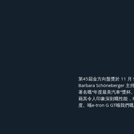
第45屆金方向盤獎於 11 月 9 日喺
Barbara Schöneberge
著名嘅“年度最美汽車”獎杯。
藉其令人印象深刻嘅性能，
度。喺e-tron G GT喺我們