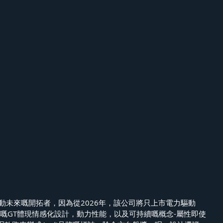
Aud電動未來嘅開拓者，因為從2026年，該公司將只上市電力驅動
e-tron嘅GT體現情感化設計，動力性能，以及可持續嘅概念-屬性即使