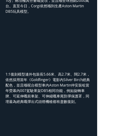
Toy」兩項極具分量嘅獎項，並且喺全球熱銷2000萬
台。直至今日，Corgi依然喺到生產Aston Martin 
DB5玩具模型。
1:1復刻模型連外包裝長5.66米、高2.7米、闊2.7米，
依然採用當年《Goldfinger》電影內Silver Birch經典
配色，並且喺呢台模型車內Aston Martin仲安裝咗當
年熒幕內007駕駛果架DB5相同功能，例如旋轉車
牌、可延伸嘅前車架、可伸縮嘅車尾防彈保護罩，同
埋最為經典嘅彈出式頭燈機槍都有盡數復刻。