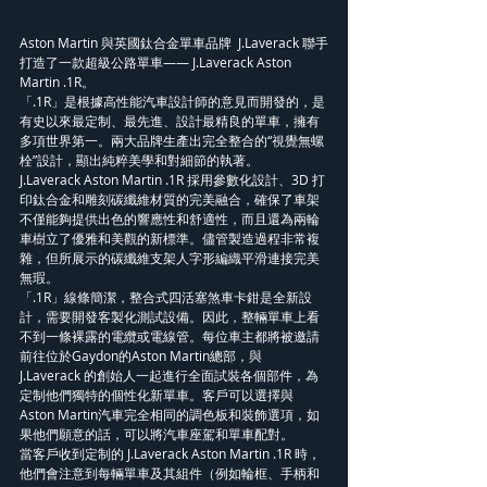
Aston Martin 與英國鈦合金單車品牌  J.Laverack 聯手
打造了一款超級公路單車—— J.Laverack Aston 
Martin .1R。
「.1R」是根據高性能汽車設計師的意見而開發的，是
有史以來最定制、最先進、設計最精良的單車，擁有
多項世界第一。兩大品牌生產出完全整合的“視覺無螺
栓”設計，顯出純粹美學和對細節的執著。
J.Laverack Aston Martin .1R 採用參數化設計、3D 打
印鈦合金和雕刻碳纖維材質的完美融合，確保了車架
不僅能夠提供出色的響應性和舒適性，而且還為兩輪
車樹立了優雅和美觀的新標準。儘管製造過程非常複
雜，但所展示的碳纖維支架人字形編織平滑連接完美
無瑕。
「.1R」線條簡潔，整合式四活塞煞車卡鉗是全新設
計，需要開發客製化測試設備。因此，整輛單車上看
不到一條裸露的電纜或電線管。每位車主都將被邀請
前往位於Gaydon的Aston Martin總部，與 
J.Laverack 的創始人一起進行全面試裝各個部件，為
定制他們獨特的個性化新單車。客戶可以選擇與
Aston Martin汽車完全相同的調色板和裝飾選項，如
果他們願意的話，可以將汽車座駕和單車配對。
當客戶收到定制的 J.Laverack Aston Martin .1R 時，
他們會注意到每輛單車及其組件（例如輪框、手柄和