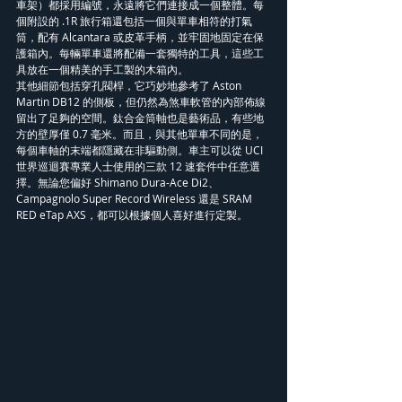
車架）都採用編號，永遠將它們連接成一個整體。每
個附設的 .1R 旅行箱還包括一個與單車相符的打氣
筒，配有 Alcantara 或皮革手柄，並牢固地固定在保
護箱內。每輛單車還將配備一套獨特的工具，這些工
具放在一個精美的手工製的木箱內。
其他細節包括穿孔閥桿，它巧妙地參考了 Aston 
Martin DB12 的側板，但仍然為煞車軟管的內部佈線
留出了足夠的空間。鈦合金筒軸也是藝術品，有些地
方的壁厚僅 0.7 毫米。而且，與其他單車不同的是，
每個車軸的末端都隱藏在非驅動側。車主可以從 UCI 
世界巡迴賽專業人士使用的三款 12 速套件中任意選
擇。無論您偏好 Shimano Dura-Ace Di2、
Campagnolo Super Record Wireless 還是 SRAM 
RED eTap AXS，都可以根據個人喜好進行定製。