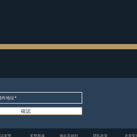
確認
​誌駕勢
​駕勢商城
條款及細則
隱私政策
送貨安