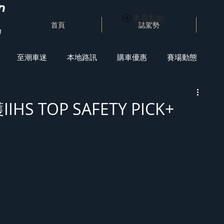
查看點數
首頁
誌駕勢
至潮車迷
本地路訊
購車優惠
賽場動態
IIHS TOP SAFETY PICK+