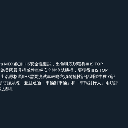
a MDX參加IIHS安全性測試，出色嘅表現獲得IIHS TOP 
獎。作為美國最具權威性車輛安全性測試機構，要獲得IIHS TOP 
冇咁易。出名嚴格嘅IIHS需要測試車輛喺六項耐撞性評估測試中獲 G評
頭防撞系統，並且通過「車輛對車輛」和「車輛對行人」兩項評
可以過關。