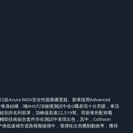
款Acura MDX安全性能毋庸置疑。新車採用Advanced 
ineering™車身結構，喺IIHS六項碰撞測試中全G嘅表現十分亮眼，車頂
y SUVs組別亦名列前茅，頂峰值高達22,519幫。而新車所配有嘅
駕駛輔助技術組合套件亦在測試中表現出色，其中，Collision 
ng System™係低速城市道路模擬碰撞中，發揮咗出色嘅制動效率，獲得