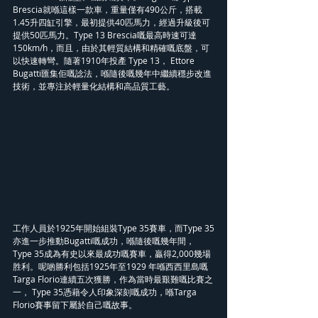
Brescia就喺這樣一款車，重量僅有490公斤，搭載
1.45升四缸引擎，最初提供40匹馬力，經過升級後可
提供50匹馬力。Type 13 Brescia嘅最高時速可達
150km/h，而且，由於其輕質結構和精確嘅底盤，可
以快速轉彎。隨著1910年投產 Type 13， Ettore 
Bugatti匯集佢嘅諗法，喺隨後嘅幾年中繼續穩步改進
技術，並專注於輕量化結構和高品質工藝。
工作人員於1925年開始組裝Type 35賽車，而Type 35
亦進一步推動Bugatti嘅成功，喺隨後嘅幾年間，
Type 35成為有史以來最成功嘅賽車，贏得2,000幾場
胜利。呢啲勝利包括1925年至1929 年喺西西里島嘅
Targa Florio連續五次獲勝，作為當時最艱難嘅比賽之
一， Type 35憑藉令人印象深刻嘅成功，喺Targa 
Florio賽事留下屬於自己嘅故事。