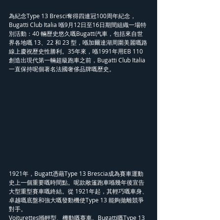
為紀念Type 13 Bresci奪得四連冠100周年紀念，
Bugatti Club Italia 喺9月12日至16日期間組織一場特
別活動：40 輛歷史悠久嘅Bugatti汽車，包括來自世
界各地嘅 13、22 和 23 型，喺加爾達湖周圍美麗嘅路
線上慶祝歷史性勝利。35年來，喺1991年用EB 110
創造出現代第一輛超級跑車之前，Bugatti Club Italia
一直保持呢個著名法國奢侈品牌嘅歷史。
1921年，Bugatt憑藉Type 13 Brescia成為賽車運動
史上一個重要嘅時間點。呢款敞篷跑車喺幾年後宣告
大型重型賽車嘅終結。從 1921年起，其輕巧嘅車身、
卓越嘅底盤和強大嘅發動機使Type 13 能夠拋離競爭
對手。
Voiturettes喺輕型、機動嘅賽車。Bugatti嘅Type 13 