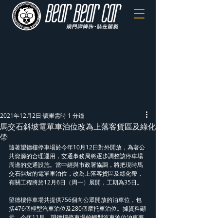
2021年12月2日
讀畢需時 1 分鐘
馬交石斜坡電單車泊位改為上落客貨區及綠化
帶
隨著望德樓停車場於今年10月12日對外開放，為著公
共資源的合理運用，交通事務局將逐步調整該停車場
周邊的交通設施。當中經與市政署協調，將把現時馬
交石斜坡的電單車泊位，改為上落客貨區及綠化帶，
有關工程將於12月6日（周一）展開，工期為35日。
望德樓停車場共提供756個向公眾開放的泊車位，包
括476個輕型汽車泊位及280個摩托車泊位。據資料顯
示，今年11月，望德樓停車場的輕型汽車泊位泊車率