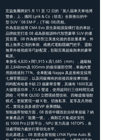
宏益集團將於5 月 11 至 12 日的「第八屆車天車地博
覽會」上，攜同 Lynk & Co（領克）全新推出的中
型 SUV「08 EM-P 」(下稱: 08)亮相。
作為首款採用 CMA Evo 原生新能源架構打造的車款，
品牌銳意打造 08 成為新能源時代智慧豪華 SUV 的優
質首選。08 作為都市對立美進化後的首款量產車，外
觀上無界之境的車側、感應式電動隱藏門把手、靈動
無界外後視鏡等巧妙配置，彰顯百萬超級跑車的豪華
氣派。
車身長 4,820 x 闊1,915 x 高1,685（mm），越級軸
距 2,848mm及 935mm 的後排腿部空間，車廂內實
用面積達到 71%。全車配備 Nappa 真皮座椅並採用
七層零壓設計，以及同級獨有的前後四座按摩功能，
同時配有哈曼卡頓 23 揚豪華音響，其擁有 1600瓦超
大揚聲器功率，7.1.4 聲道，使用超同行三倍時間完成
調校，可帶來 QLI3D 立體環繞聲技術、四種虛擬場館
模式，更能實現一鍵 K 歌、切換私享、駕享及共用模
式，實現全員多感官VIP 座乘體驗。
智能越界智能方面，08 首搭中國首款自研車規級 7 納
米量產晶片「龍鷹一號」，兩顆芯片集成於安托
拉 1000 Pro 計算平台，NPU 算力高達 16TOPS，各
項處理能力處於行業領先水平。
在此基礎上，08 首搭全新智能 LYNK Flyme Auto 系
統，系統實現了如然空調、一鏡到底、小窗模式及智