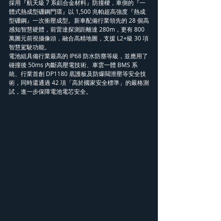
採用『航天級 7 系鋁合金材料』防撞樑，車側的『一
體式熱成型硼鋼門環』以 1,500 兆帕超高強度『熱成
型硼鋼』一次衝壓成型。新車配備行業領先的 28 個高
感知智慧硬體，前雷達探測距離達 280m，更有 800 
萬圖元前視攝像頭，融合高精地圖，支援 L2+級 30 項
智慧駕駛功能。
電池組具備行業最高的 IP68 防水防塵等級，並應用了
碰撞後 50ms 內斷高壓電技術、車雲一體 BMS 系
統、行業首創 DP1180 底護板及防爆閥泄壓等安全技
術，同時還通過 42 項「高於國家安全標準」的嚴格測
試，進一步保障電池電芯安全。