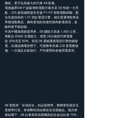
暈眩，更可化身最大的汽車 AR 影幕。
電感越界EM-P 超級增程電動方案亦是 08 性能一大亮
點，245 超長續航版本支援 P1+P3 智能電動前驅，配
合先進技術的 1.5T 四缸電混引擎，相比普通增程車及
單檔混動產品，擁有更強的加速性能和虧電表現，駕
駛時更平順節能。
作為中國進階家庭用車，08 續航力高達 1,400 公里，
再配合 85kW 充電能力，僅需 28分鐘就可將電量
從 30%充至 80%。領克 08 還能通過電混引擎持續發
電，在滿油滿電狀態下，可讓整車具備 228 度電量儲
備，一次滿足自駕旅行、戶外露營的各種用電需求。
08 更堅持「全域安全」的品質標準，整體車型基於五
星標準打造，車身剛性與結構安全深度融合。籠式車
身結構下，08 白車身高強度鋼及鋁合金佔比達 75%，