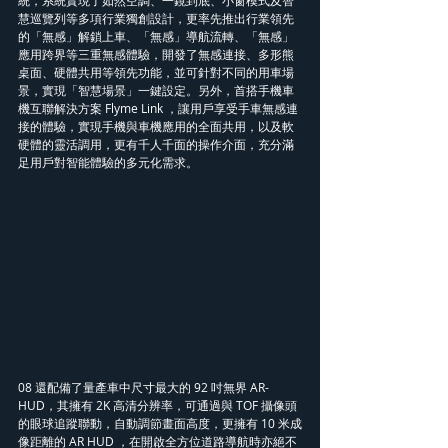
慧巡覽列等多項行業獨創設計，更率先推出行業領先
的「無感」解鎖上車、「無感」導航流轉、「無感」
應用跨界等三重無感體驗，開發了無感連接、多形熊
桌面、硬體共用等領先功能，並可針對不同的用車場
景，實現「智慧場景」一鍵設定。另外，首搭手機車
機互聯解決方案 Flyme Link ，讓用戶享受手車無感連
接的體驗，實現手機與車機應用的全面共用，以及軟
硬體的靈活調用，更有千人千面的操作介面，充分滿
足用戶對智能體驗的多元化需求。
08 還配備了量產車中尺寸最大的 92 吋無界 AR-
HUD，其擁有 2K 高清分辨率，可通過與 TOF 攝像頭
的眼球追蹤聯動，自動調節畫面高度，更擁有 10 米成
像距離的 AR HUD ，在開啟全方位道路導航時亦絕不