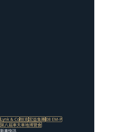
Lynk & Co
領克
宏益集團
08 EM-P
第八屆車天車地博覽會
新車快訊