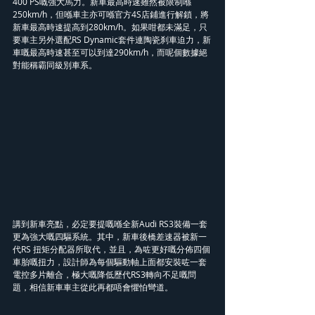
400 PS嘅強大馬力。新車最高時速雖然被限制喺
250km/h，但喺車主亦可喺官方4S店鋪進行解鎖，將
新車最高時速提高到280km/h。如果咁都未滿足，只
要車主另外選配RS Dynamic套件連陶瓷刹車迫力，新
車嘅最高時速甚至可以到達290km/h，而呢個數據絕
對能稱霸同級別車系。
講到新車亮點，必定要提嘅喺全新Audi RS3裝備一套
更為強大嘅四驅系統。其中，新車後橋差速器被新一
代RS 扭矩分配器所取代，並且，為咗更好嘅分佈四個
車胎嘅扭力，設計師為每個驅動軸上面都安裝咗一套
電控多片離合，極大嘅降低歷代RS3轉向不足嘅問
題，相信新車車主從此再都唔會懼怕彎道。