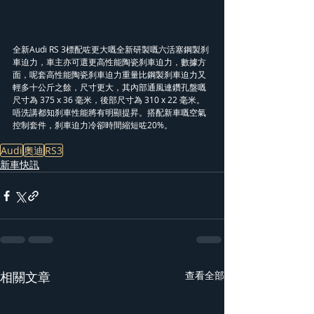
全新Audi RS 3標配咗更大嘅全新研製嘅六活塞鋼製刹
車迫力，車主亦可選更高性能陶瓷刹車迫力，數據方
面，呢套高性能陶瓷刹車迫力重量比鋼製刹車迫力又
輕多十公斤之餘，尺寸更大，其內部通風連鑽孔盤嘅
尺寸為 375 x 36 毫米，後部尺寸為 310 x 22 毫米。
唔洗講都知刹車性能將有明顯提昇。搭配新車嘅空氣
控制套件，刹車迫力冷卻時間縮短咗20%。
Audi
奧迪
RS3
新車快訊
相關文章
查看全部