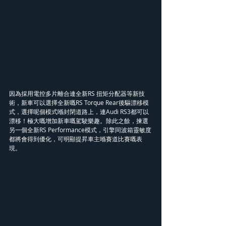
因為採用電控多片離合連全新RS 扭矩分配器等新技
術，新車可以選擇全新嘅RS Torque Rear後驅漂移模
式，選擇呢個模式喺封閉道路上，連Audi RS3都可以
漂移！極大嘅增加新車嘅駕駛樂趣。除此之餘，揀選
另一個全新RS Performance模式，引擎同波箱靈敏度
都將會得到優化，可明顯提昇車主喺賽道比賽嘅表
現。