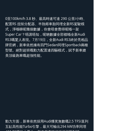
0至100km/h 3.8 秒、最高時速可達 290 公里/小時、
配置RS 扭矩分配器、半熱熔車胎同埋全新RS駕駛模
式，淨喺睇呢幾個數據，你會唔會覺得呢喺一架
Super Car？唔講唔知，呢啲數據全部都喺全新Audi 
RS3嘅驚人表現。7月19日，全新Audi RS3終於亮相品
牌官網，新車依然擁有四門Sedan同埋Sportback兩種
型號。絕對超班嘅動力配置連四驅模式，賦予新車媲
美頂級跑車嘅超強性能。
動力方面，新車依然採用Audi獲奖無數嘅2.5 TFSI直列
五缸高性能Turbo引擎，最大可輸出294 kW功率同埋