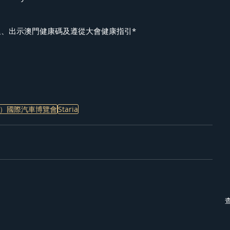
溫、出示澳門健康碼及遵從大會健康指引*
）國際汽車博覽會
Staria