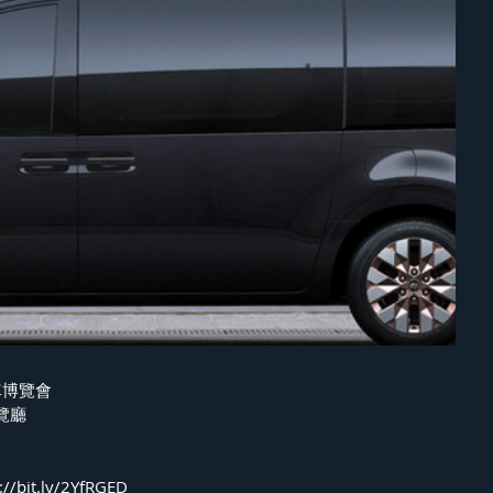
車博覽會
覽廳
it.ly/2YfRGED