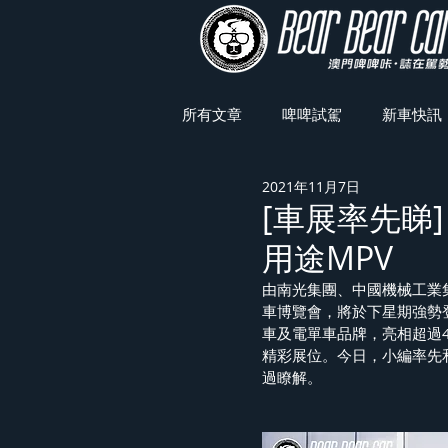
所有文章
啤啤試駕
新車快訊
2021年11月7日
車展焦點
[車展率先睇] 
用途MPV
由南光集團、中國機械工業
車博覽會，將於下星期強勢
車及電單車品牌，亮相超過
精彩展位。今日，小編率先
過瞭解。