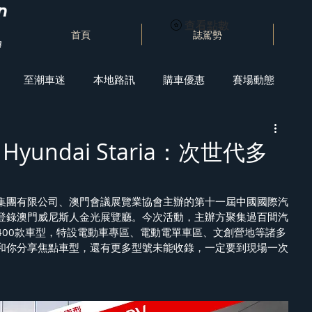
查看點數
首頁
誌駕勢
至潮車迷
本地路訊
購車優惠
賽場動態
Hyundai Staria：次世代多
集團有限公司、澳門會議展覽業協會主辦的第十一屆中國國際汽
登錄澳門威尼斯人金光展覽廳。今次活動，主辦方聚集過百間汽
400款車型，特設電動車專區、電動電單車區、文創營地等諸多
和你分享焦點車型，還有更多型號未能收錄，一定要到現場一次