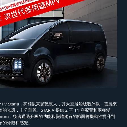
途MPV Staria，亮相以來驚艷眾人，其太空飛船版嘅外觀，靈感來
光環，十分華麗。STARIA 提供 2 至 11 座配置和兩種變
IA Premium，後者通過升級的功能和變體獨有的飾面將機動性提升到
華的外觀和感覺。