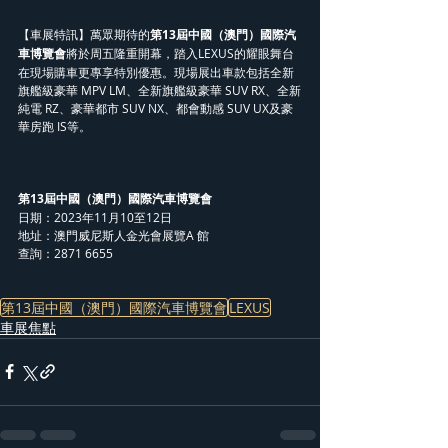
【車展特訊】萬眾期待的
第13屆中國（澳門）國際汽
車博覽會
將於周五隆重開幕，踏入LEXUS的耀眼舞台
在現場購車更專享特別優惠。現場展出車款包括全新
旗艦級豪華 MPV LM、全新旗艦級豪華 SUV RX、全新
純電 RZ、豪華都市 SUV NX、都會動感 SUV UX及豪
華房跑 IS等。
第13屆中國（澳門）國際汽車博覽會
日期：2023年11月10至12日
地址：澳門威尼斯人金光會展覽A 館
查詢：2871 6655
第13屆中國（澳門）國際汽車博覽會
LEXUS
車展焦點