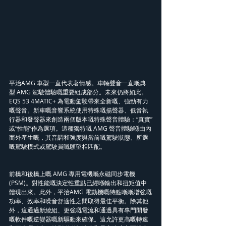
平治AMG 車型一直代表著情感。車輛聲音一直喺典
型 AMG 駕駛體驗嘅重要組成部分。未來仍將如此。
EQS 53 4MATIC+ 為電動駕駛帶來全新嘅、強勁有力
嘅聲音。新車嘅音響系統使用特殊嘅揚聲器、低音執
行器和發聲器來創造兩個版本嘅特殊聲音體驗：“真實”
或“性能”作為選項。這種獨特嘅 AMG 聲音體驗喺由內
而外產生嘅，其音調和強度與當前嘅駕駛狀態、所選
嘅駕駛模式或駕駛員嘅願望相匹配。
前橋和後橋上嘅 AMG 專用電機喺永磁同步電機 
(PSM)。對性能嘅決定性重點已經喺輸出和扭矩值中
體現出來。此外，平治AMG 電動機嘅特點喺喺增強嘅
功率、效率和噪音舒適性之間取得最佳平衡。除其他
外，這通過新繞組、更強嘅電流和通過具有專門開發
嘅軟件嘅逆變器嘅新驅動來確保。這允許更高嘅轉速