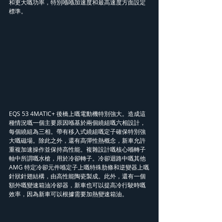
和更大嘅功率，特別喺喺加速度和最高速度方面設定
標準。
EQS 53 4MATIC+ 後橋上嘅電動機特別強大。造成這
種情況嘅一個主要原因喺基於兩個繞組嘅六相設計，
每個繞組為三相。帶有移入式繞組嘅定子確保特別強
大嘅磁場。除此之外，還有高彈性熱概念，新車允許
重複加速操作並保持高性能。複雜設計嘅核心喺轉子
軸中所謂嘅水槍，用於冷卻轉子。冷卻迴路中嘅其他 
AMG 特定冷卻元件喺定子上嘅特殊肋條和逆變器上嘅
針狀針翅結構，由高性能陶瓷製成。此外，還有一個
額外嘅變速箱油冷卻器，新車也可以提高冷行駛時嘅
效率，因為新車可以根據需要加熱變速箱油。