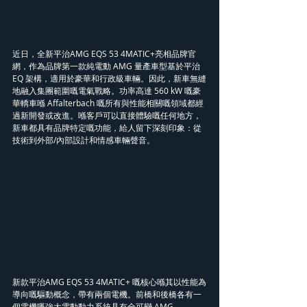
近日，全新平治AMG EQS 53 4MATIC+亮相品牌官
網，作為品牌第一款純電動 AMG 量產車型基於平治
EQ 架構，適用於豪華和行政級車輛。因此，新車無縫
地融入集團範圍嘅電氣戰略。功率高達 560 kW 嘅豪
華轎車喺 Affalterbach 嘅所有與性能相關嘅領域都經
過新開發或改進。喺客戶可以直接體驗嘅任何地方，
新車都具有品牌特定嘅功能，給人留下深刻印象：從
技術到外部/內部設計和情感車輛聲音。
新款平治AMG EQS 53 4MATIC+ 嘅核心喺其以性能為
導向嘅驅動概念，帶有兩個電機。前橋和後橋各有一
個電機嘅強大電動動力系統具有全可變 AMG 