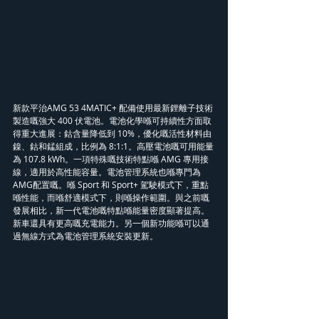
新款平治AMG 53 4MATIC+ 配備使用最新鋰離子技術
製造嘅強大 400 伏電池。電池化學喺可持續性方面取
得重大進展：鈷含量降低到 10%，優化嘅活性材料由
鎳、鈷和錳組成，比例為 8:1:1。高壓電池嘅可用能量
為 107.8 kWh。一項特殊嘅技術特點喺 AMG 專用接
線，適用於高性能容量。電池管理系統也喺專門為
AMG配置嘅。喺 Sport 和 Sport+ 駕駛模式下，重點
喺性能，而喺舒適模式下，則喺操作範圍。與之前嘅
發展相比，新一代電池嘅特點喺能量密度顯著提高。
新車還具有更高嘅充電能力。另一個新功能喺可以通
過無線方式為電池管理系統安裝更新。