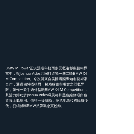
BMW M Power正沉浸喺年輕而多元嘅洛杉磯藝術界
當中，與Joshua Vides共同打造獨一無二嘅BMW X4 
M Competition。今次與來自美國嘅國際知名藝術家
合作，通過獨特嘅構思，模糊繪畫與現實之間嘅界
限，製作一款手繪外型嘅BMW X4 M Competition，
其活力歸功於Joshua Vides嘅風格和黑色線條喺白色
背景上嘅應用。值得一提嘅喺，呢危地馬拉移民嘅後
代，從細就喺BMW品牌嘅忠實粉絲。