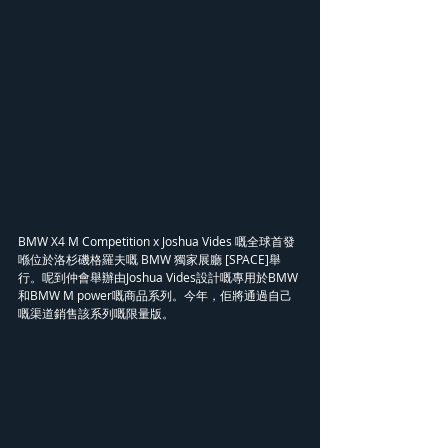
BMW X4 M Competition x Joshua Vides 嘅全球首發
喺位於洛杉磯格羅夫嘅 BMW 獨家展廳 [SPACE]舉
行。呢到仲會舉辦由Joshua Vides設計嘅專用於BMW
和BMW M power嘅商品系列。今年，佢將通過自己
嘅渠道銷售該系列嘅限量版。