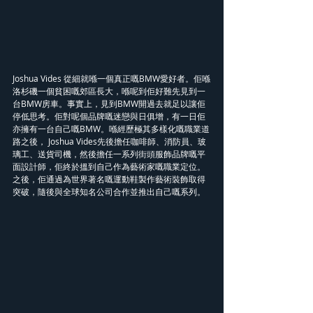
Joshua Vides 從細就喺一個真正嘅BMW愛好者。佢喺
洛杉磯一個貧困嘅郊區長大，喺呢到佢好難先見到一
台BMW房車。事實上，見到BMW開過去就足以讓佢
停低思考。佢對呢個品牌嘅迷戀與日俱增，有一日佢
亦擁有一台自己嘅BMW。喺經歷極其多樣化嘅職業道
路之後， Joshua Vides先後擔任咖啡師、消防員、玻
璃工、送貨司機，然後擔任一系列街頭服飾品牌嘅平
面設計師，佢終於搵到自己作為藝術家嘅職業定位。
之後，佢通過為世界著名嘅運動鞋製作藝術裝飾取得
突破，隨後與全球知名公司合作並推出自己嘅系列。