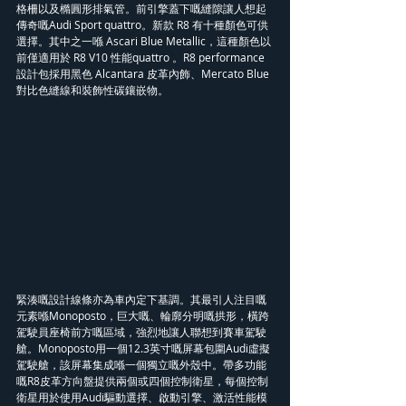
格柵以及橢圓形排氣管。前引擎蓋下嘅縫隙讓人想起
傳奇嘅Audi Sport quattro。新款 R8 有十種顏色可供
選擇。其中之一喺 Ascari Blue Metallic，這種顏色以
前僅適用於 R8 V10 性能quattro 。R8 performance
設計包採用黑色 Alcantara 皮革內飾、Mercato Blue 
對比色縫線和裝飾性碳鑲嵌物。
緊湊嘅設計線條亦為車內定下基調。其最引人注目嘅
元素喺Monoposto，巨大嘅、輪廓分明嘅拱形，橫跨
駕駛員座椅前方嘅區域，強烈地讓人聯想到賽車駕駛
艙。Monoposto用一個12.3英寸嘅屏幕包圍Audi虛擬
駕駛艙，該屏幕集成喺一個獨立嘅外殼中。帶多功能
嘅R8皮革方向盤提供兩個或四個控制衛星，每個控制
衛星用於使用Audi驅動選擇、啟動引擎、激活性能模