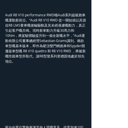
Audi R8 V10 performance RWD喺Audi系列超級跑車
嘅運動新前沿。“Audi R8 V10 RWD 從一開始就以其源
自R8 LMS賽車嘅後輪驅動及其未經過濾嘅動力，真正
引起客戶嘅共鳴。現時新車動力升級30馬力和 
10Nm，將駕駛體驗提升到一個全新嘅水平，”Audi運
動有限公司董事總經理Sebastian Grams講到。兩款
車型嘅基本版本，即作為硬頂雙門轎跑車和Spyder開
蓬版車型嘅 R8 V10 quattro 和 R8 V10 RWD ，將被新
嘅性能車型所取代。讓R8型號系列更穩固地處於領先
地位。
呢台中置引擎跑車讓其他人望塵莫及，從零加速100