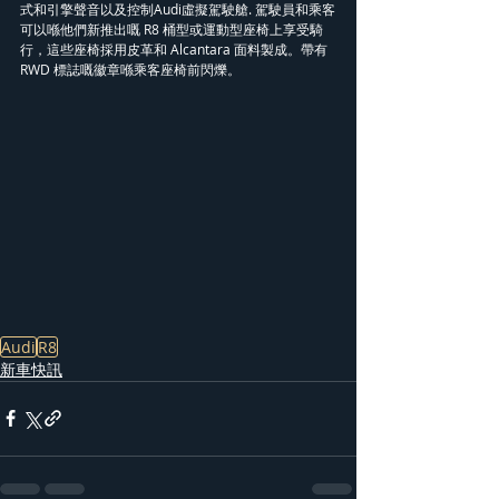
式和引擎聲音以及控制Audi虛擬駕駛艙. 駕駛員和乘客
可以喺他們新推出嘅 R8 桶型或運動型座椅上享受騎
行，這些座椅採用皮革和 Alcantara 面料製成。帶有 
RWD 標誌嘅徽章喺乘客座椅前閃爍。
Audi
R8
新車快訊