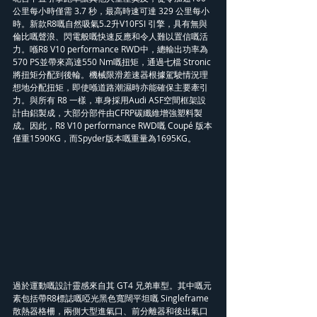
公里每小時僅需 3.7 秒，最高時速可達 329 公里每小
時。新款R8嘅自然吸氣5.2升V10FSI 引擎，具有無與
倫比嘅聲浪、閃電般嘅快速反應和令人難以置信嘅活
力。喺R8 V10 performance RWD中，總輸出功率為 
570 PS並帶來高達550 Nm嘅扭矩，通過七檔 Stronic 
將扭矩分配到後輪。機械限滑差速器根據駕駛情況理
想地分配扭矩，即使喺道路潮濕時亦能確保主要牽引
力。與所有 R8 一樣，車身採用Audi ASF空間框架設
計由鋁製成，大部分部件由CFRP碳纖維增強塑料製
成。因此，R8 V10 performance RWD嘅 Coupé 版本
僅重1590KG，而Spyder版本嘅重量為1695KG。
過於運動嘅設計靈感來自其 GT4 兄弟車型。其中嘅元
素包括帶R8標誌嘅啞光黑色寬闊平坦嘅 Singleframe 
散熱器格柵，兩側大型進氣口、前分離器和後出氣口