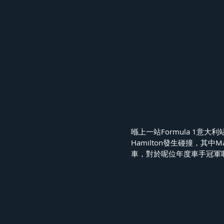
喺上一站Formula 1意大利
Hamilton發生碰撞，其中
車，對於呢位年度車手冠軍