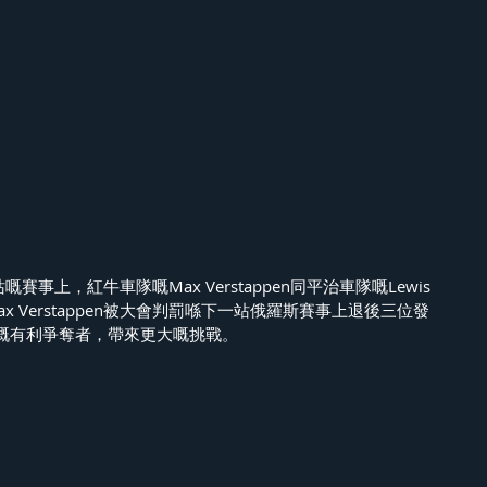
站嘅賽事上，紅牛車隊嘅Max Verstappen同平治車隊嘅Lewis 
Max Verstappen被大會判罰喺下一站俄羅斯賽事上退後三位發
嘅有利爭奪者，帶來更大嘅挑戰。