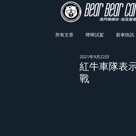
所有文章
啤啤試駕
新車快訊
2021年9月22日
車展焦點
紅牛車隊表
戰