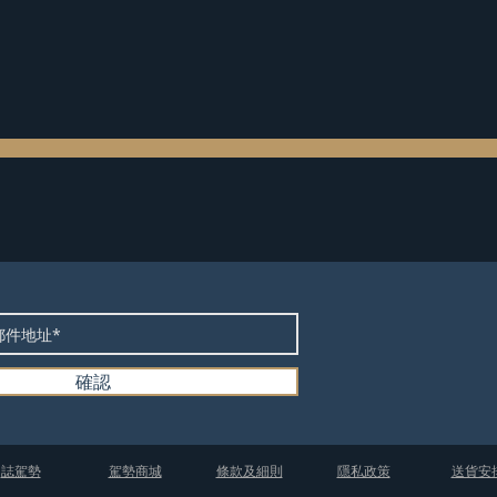
確認
​誌駕勢
​駕勢商城
條款及細則
隱私政策
送貨安