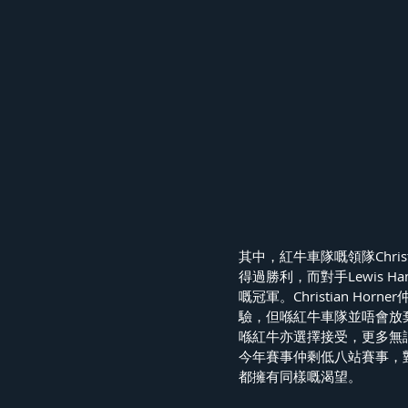
其中，紅牛車隊嘅領隊Chris
得過勝利，而對手Lewis H
嘅冠軍。Christian H
驗，但喺紅牛車隊並唔會放棄今
喺紅牛亦選擇接受，更多無謂嘅申
今年賽事仲剩低八站賽事，對於積分
都擁有同樣嘅渴望。