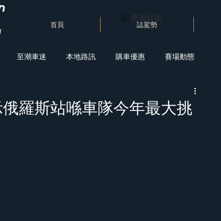
查看點數
首頁
誌駕勢
至潮車迷
本地路訊
購車優惠
賽場動態
示俄羅斯站喺車隊今年最大挑