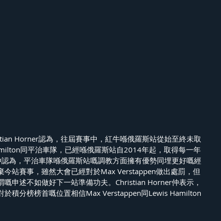
tian Horner認為，往屆賽事中，紅牛喺俄羅斯站從始至終未取
amilton同平治車隊，已經喺俄羅斯站自2014年起，取得每一年
orner仲認為，平治車隊喺俄羅斯站嘅調教方面擁有優勢同埋更好嘅經
站賽事，雖然大會已經對於Max Verstappen做出處罰，但
述不如做好下一站準備功夫。Christian Horner仲表示，
榜榜首嘅位置相信Max Verstappen同Lewis Hamilton