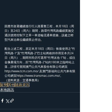
因應市政署繼續進行行人路重整工程，本月18日（周
日）至24日（周六）期間，路環竹灣馬路繼續實施交
通訊號燈控制下之單一車道輪流通車措施，該處之輕
型汽車泊車位繼續禁止停泊。
配合上述工程，原定本月18日（周日）恢復使用之“竹
灣馬路-1”及“竹灣馬路-2”巴士站將維持停用至本月24
日（周六），期間市民仍可選用“竹灣泳池-1”站，或往
金像農場方向，距“竹灣馬路-2”站約180米之臨時站上
落，詳情可查閱澳門公共汽車股份有限公司網頁
http://www.tcm.com.mo/ 及澳門新福利公共汽車有限
公司網頁https://www.transmac.com.mo/。
（資料來源：交通事務局）
駕勢
其他
道路資訊
本地路訊