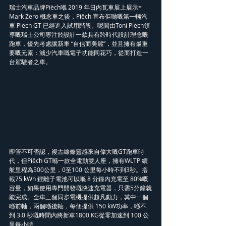
瑞士汽車品牌Piëch喺 2019 年日內瓦車展上展示= 
Mark Zero 概念車之後，Piëch 宣布佢哋嘅第一輛汽
車 Piëch GT 已經進入試用階段。呢間由Toni Piëch領
導嘅瑞士公司專注於設計一款具有跨時代設計理念嘅
跑車，優先考慮讓新車 “自信而美麗”，並且擁有最重
要嘅元素：減少汽車嘅電子功能同花巧，從而打造一
台駕駛者之車。
即管不可否認，複古線條靈感來自偉大嘅GT跑車時
代，但Piëch GT喺一款全電動雙人座，擁有WLTP 續
航里程為500公里，0至100 公里每小時不到3秒。搭
載75 kWh 鋰離子電池可以喺 8 分鐘內充電至 80%嘅
容量，如果使用專門開發嘅快速充電器，只需5分鐘就
能完成。全車三個同步電機提供超凡動力，其中一個
喺前軸，兩個喺後軸，每個提供 150 kW功率，喺不
到 3.0 秒嘅時間內將新車1800 KG從零加速到 100 公
里每小時。