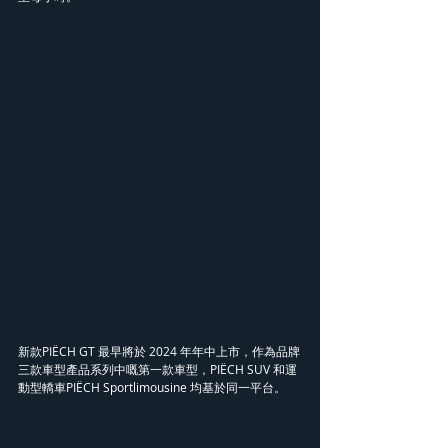
新款PIËCH GT 最早將於 2024 年年中上市，作為品牌
三款車型產品系列中嘅第一款車型，PIËCH SUV 和運
動型轎車PIËCH Sportlimousine 均基於同一平台。