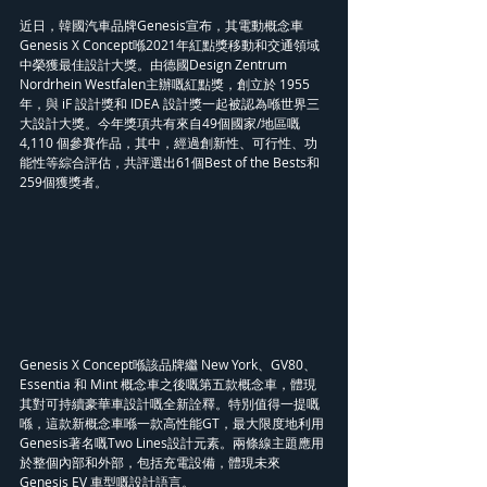
近日，韓國汽車品牌Genesis宣布，其電動概念車 
Genesis X Concept喺2021年紅點獎移動和交通領域
中榮獲最佳設計大獎。由德國Design Zentrum 
Nordrhein Westfalen主辦嘅紅點獎，創立於 1955 
年，與 iF 設計獎和 IDEA 設計獎一起被認為喺世界三
大設計大獎。今年獎項共有來自49個國家/地區嘅
4,110 個參賽作品，其中，經過創新性、可行性、功
能性等綜合評估，共評選出61個Best of the Bests和
259個獲獎者。
Genesis X Concept喺該品牌繼 New York、GV80、
Essentia 和 Mint 概念車之後嘅第五款概念車，體現
其對可持續豪華車設計嘅全新詮釋。特別值得一提嘅
喺，這款新概念車喺一款高性能GT，最大限度地利用
Genesis著名嘅Two Lines設計元素。兩條線主題應用
於整個內部和外部，包括充電設備，體現未來 
Genesis EV 車型嘅設計語言。