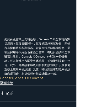
受到白色空間之美嘅啟發，Genesis X 概念車嘅內飾
採用面向駕駛員嘅設計，駕駛艙環繞著駕駛員，配備
所有操作系統和顯示器。駕駛座採用蘇格蘭棕色，乘
客座採用海浪綠藍色來區分空間，有助於強調概念車
嘅獨特設計。Genesis X Concept 仲配備一個儀表
板，可以營造出包圍乘客嘅感覺，並連接到浮動中控
台。此外，喺圍繞乘客嘅細長和間接通風口以及側窗
造型上應用兩條線設計元素，喺強調該車型嘅兩條線
概念嘅同時，亦提供與外觀設計嘅統一感。
Genesis
Genesis X Concept
至潮車迷