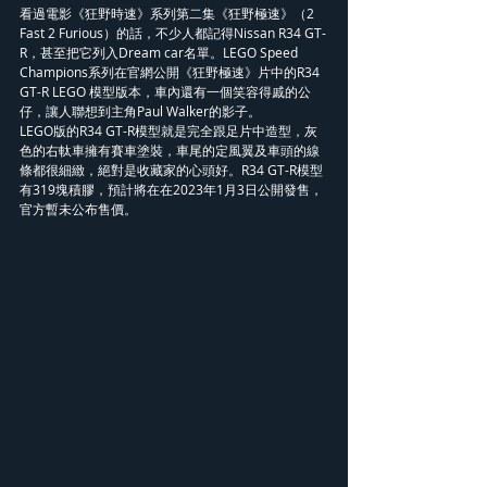
看過電影《狂野時速》系列第二集《狂野極速》（2 
Fast 2 Furious）的話，不少人都記得Nissan R34 GT-
R，甚至把它列入Dream car名單。LEGO Speed 
Champions系列在官網公開《狂野極速》片中的R34 
GT-R LEGO 模型版本，車內還有一個笑容得戚的公
仔，讓人聯想到主角Paul Walker的影子。
LEGO版的R34 GT-R模型就是完全跟足片中造型，灰
色的右軚車擁有賽車塗裝，車尾的定風翼及車頭的線
條都很細緻，絕對是收藏家的心頭好。R34 GT-R模型
有319塊積膠，預計將在在2023年1月3日公開發售，
官方暫未公布售價。