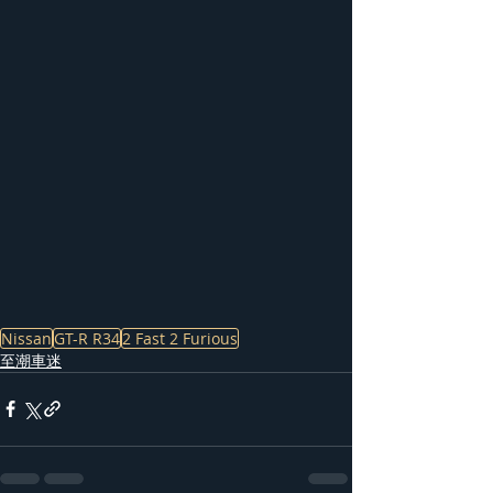
Nissan
GT-R R34
2 Fast 2 Furious
至潮車迷