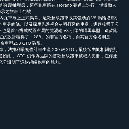
 壓軸環節，這些跑車將在 Fiorano 賽道上進行一場激動人
傳承之旅畫上句號。 
 在日內瓦車展上正式揭幕。這款超級跑車以其強勁的 V8 渦輪增壓引
的車身線條、以及採用先進複合材料打造的車身，迅速收穫了公
O 也是首台搭載縱置布局的雙渦輪 V8 引擎的躍馬車型。這款跑
 個氣缸的設計獲得了「288」的非官方名稱，而其官方命名則是
傳奇車型250 GTO 致敬。
準，法拉利最初僅計畫生產 200 輛GTO，最後卻由於相關規則
如此， GTO 仍作為品牌的首款超級跑車被載入史冊，在停產
，充分證明了這款超級跑車的魅力。