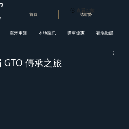
查看點數
首頁
誌駕勢
至潮車迷
本地路訊
購車優惠
賽場動態
 GTO 傳承之旅