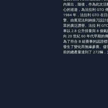
內展出，隨後，作為此次活動的
心的巡遊，為法拉利 GTO 
1984 年，法拉利 GTO
擎、由賓尼法利納操刀設計
眾的廣泛讚譽。法拉 利 GT
車以 2.8 公升排量與 8
向 20 世紀 60 年代早期的
為了符合 B 組賽事的認證標
發生了變化而無緣參賽。儘管
前的總產量達到了 272輛