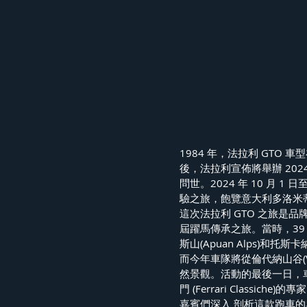
1984 年，法拉利 GTO 車
後，法拉利宣佈將舉辦 202
問世。2024 年 10 月 
驗之旅，飽覽意大利多洛米
這次法拉利 GTO 之旅是品
屆躍馬傳承之旅。當時，39 組
斯山(Apuan Alps)和托
而今年車隊將從倫代納山谷(V
然景觀。活動的最後一日，
門 (Ferrari Class
嘉賓們深入 剖析這款跑車的