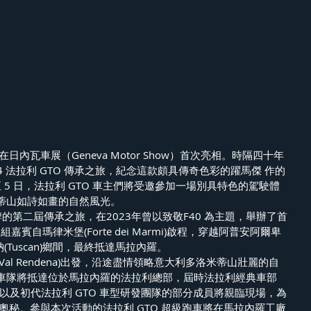
型在日內瓦車展（Geneva Motor Show）首次亮相。時隔四十年
4 法拉利 GTO 傳承之旅，紀念這款頗具傳奇色彩的躍馬傑 作的
1 日至 5 日，法拉利 GTO 車主們將受邀參加一場別具特色的駕駛體
蒂山如詩如畫的自然風光。
牌的第二屆傳承之旅，在2023年曾以致敬F40 為主題，舉辦了首
嘉賓自瑪律米堡(Forte dei Marmi)啟程，穿越阿普安阿爾卑
斯卡納(Tuscan)鄉間，最終抵達馬拉內羅。
al Rendena)出發，沿途盡情領略意大利多洛米蒂山壯麗的自
車隊將抵達位於馬拉內羅的法拉利總部，屆時法拉利經典車部
iche)的專家以及初代法拉利 GTO 車型研發團隊的部分成員將親臨現場，為
奧秘。參與本次活動的法拉利 GTO 超級跑車將在馬拉內羅工廠