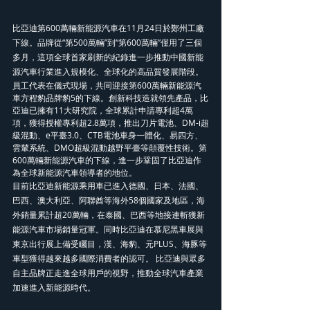
比亞迪第600萬輛新能源汽車在11月24日於鄭州工廠
下線。品牌從“第500萬輛”到“第600萬輛”僅用了三個
多月，這項全球首家刷新的紀錄進一步推動中國新能
源汽車行業進入規模化、全球化的高品質發展階段。 
員工代表在儀式現場，共同迎接第600萬輛新能源汽
車方程豹品牌豹5的下線。創新科技造就領先產品，比
亞迪已擁有11大研究院，全球累計申請專利超4萬
項，獲得授權專利超2.8萬項，推出刀片電池、DM-i超
級混動、e平臺3.0、CTB電池車身一體化、易四方、
雲輦系統、DMO超級混動越野平臺等顛覆性技術。第
600萬輛新能源汽車的下線，進一步鞏固了比亞迪作
為全球新能源汽車領導者的地位。 
目前比亞迪新能源乘用車已進入德國、日本、法國、
巴西、澳大利亞、阿聯酋等海外58個國家及地區，海
外銷量累計超20萬輛，在泰國、巴西等地接連斬獲新
能源汽車市場銷量冠軍。同時比亞迪在慕尼黑車展與
東京出行展上備受矚目，漢、海豹、元PLUS、海豚等
車型獲得越來越多國際消費者的認可。 比亞迪與眾多
自主品牌正走進全球用戶的視野，推動全球汽車產業
加速進入新能源時代。