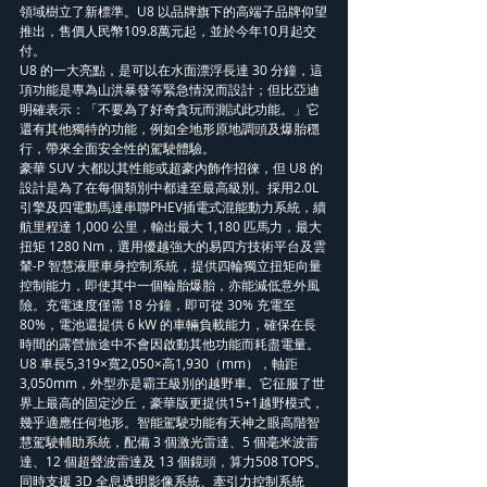
領域樹立了新標準。U8 以品牌旗下的高端子品牌仰望
推出，售價人民幣109.8萬元起，並於今年10月起交
付。
U8 的一大亮點，是可以在水面漂浮長達 30 分鐘，這
項功能是專為山洪暴發等緊急情況而設計；但比亞迪
明確表示：「不要為了好奇貪玩而測試此功能。」它
還有其他獨特的功能，例如全地形原地調頭及爆胎穩
行，帶來全面安全性的駕駛體驗。
豪華 SUV 大都以其性能或超豪內飾作招徠，但 U8 的
設計是為了在每個類別中都達至最高級別。採用2.0L
引擎及四電動馬達串聯PHEV插電式混能動力系統，續
航里程達 1,000 公里，輸出最大 1,180 匹馬力，最大
扭矩 1280 Nm，選用優越強大的易四方技術平台及雲
輦-P 智慧液壓車身控制系統，提供四輪獨立扭矩向量
控制能力，即使其中一個輪胎爆胎，亦能減低意外風
險。充電速度僅需 18 分鐘，即可從 30% 充電至 
80%，電池還提供 6 kW 的車輛負載能力，確保在長
時間的露營旅途中不會因啟動其他功能而耗盡電量。
U8 車長5,319×寬2,050×高1,930（mm），軸距
3,050mm，外型亦是霸王級別的越野車。它征服了世
界上最高的固定沙丘，豪華版更提供15+1越野模式，
幾乎適應任何地形。智能駕駛功能有天神之眼高階智
慧駕駛輔助系統，配備 3 個激光雷達、5 個毫米波雷
達、12 個超聲波雷達及 13 個鏡頭，算力508 TOPS。
同時支援 3D 全息透明影像系統、牽引力控制系統