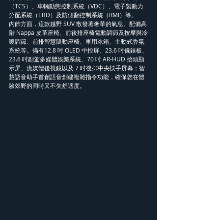
（TCS）、車輛動態控制系統（VDC）、電子製動力
分配系統（EBD）及防側翻控制系統（RMI）等。 
內飾方面，這款越野 SUV 散發著奢華的氣息。配備高
階 Nappa 皮革座椅、前後排座椅電動調節及按摩與冷
暖調節、前排智慧隨動座椅、車用冰箱、主動式香氛
系統等。備有12.8 吋 OLED 中控屏、23.6 吋儀錶板、
23.6 吋副駕多媒體娛樂系統、70 吋 AR-HUD 抬頭顯
示屏、流媒體後視鏡以及 7 吋後排中央扶手屏幕；智
慧語音助手首創語音創建複雜指令功能，確保您在體
驗郊野的同時又不失舒適度。