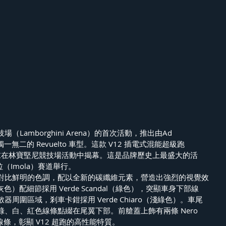
Lamborghini Arena）的首次活動，推出由Ad 
獨一無二的 Revuelto 車型。這款 V12 插電式混能超級跑
於上周末在林寶堅尼競技場活動中揭幕。這是品牌歷史上最盛大的活
（Imola）賽道舉行。
對比鮮明的色調，配以全新的碳纖維元素，營造出強烈的視覺效
i（灰色）配細節採用 Verde Scandal（綠色），突顯車身下部線
周圍區域，剎車卡鉗採用 Verde Chiaro（淺綠色）。車尾
、白、紅色線條點綴在尾翼下部。前艙蓋上飾有兩條 Nero 
的線條，彰顯 V12 超跑的高性能特質。