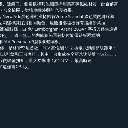
板、進氣口、側裙板和其他細節採用高亮碳纖維材質，配合前亮
和後 22吋合金輪圈，增強車輛外觀的光亮效果。
ro Ade黑色運動座椅飾有Verde Scandal 綠色調的縫線和
尼刺繡標誌採用相同顏色。座艙後部隔板飾有描繪伊莫拉
紋樣，白 色“ Lamborghini Arena 2024 ” 字樣與逃生通道
ndal（綠色）。獨一無二的內飾細節還包括位於儀錶板兩端的
024”和“Ad Personam”標識碳纖維板。
 3 月發佈，是林寶堅尼首款 HPEV 高性能 V12 插電式混能超級跑車；
然吸氣式引擎和三台摩打，其中一台集成在全新八速雙離合波箱上，
5Nm 的峰值扭矩，最大功率達 1,015CV ， 最高時速
/h加速僅需2.5 秒。