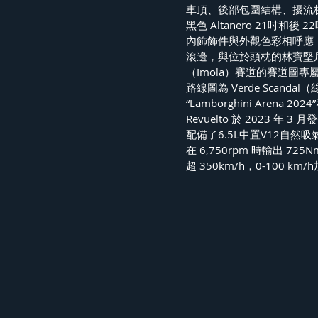
車頂、後部包圍結構、擾流
黑色 Altanero 21吋
內飾飾件與外觀色彩相呼應，Ne
滾邊，與位於頭枕的林寶堅
（Imola）賽道的賽道圖專屬刺繡
路線圖為 Verde Sca
“Lamborghini Arena 2
Revuelto 於 2023 年
配備了6.5L中置V12自
在 6,750rpm 時輸出 72
超 350km/h，0-100 km