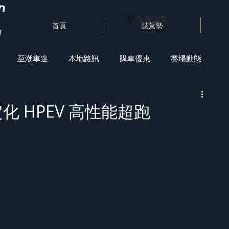
查看點數
首頁
誌駕勢
至潮車迷
本地路訊
購車優惠
賽場動態
化 HPEV 高性能超跑