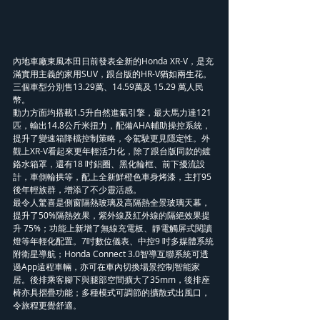
內地車廠東風本田日前發表全新的Honda XR-V，是充
滿實用主義的家用SUV，跟台版的HR-V猶如兩生花。
三個車型分別售13.29萬、14.59萬及 15.29 萬人民
幣。
動力方面均搭載1.5升自然進氣引擎，最大馬力達121
匹，輸出14.8公斤米扭力，配備AHA輔助操控系統，
提升了變速箱降檔控制策略，令駕駛更見隱定性。外
觀上XR-V看起來更年輕活力化，除了跟台版同款的鍍
鉻水箱罩，還有18 吋鋁圈、黑化輪框、前下擾流設
計，車側輪拱等，配上全新鮮橙色車身烤漆，主打95
後年輕族群，增添了不少靈活感。
最令人驚喜是側窗隔熱玻璃及高隔熱全景玻璃天幕，
提升了50%隔熱效果，紫外線及紅外線的隔絕效果提
升 75%；功能上新增了無線充電板、靜電觸屏式閱讀
燈等年輕化配置。7吋數位儀表、中控9 吋多媒體系統
附衛星導航；Honda Connect 3.0智導互聯系統可透
過App遠程車輛，亦可在車內切換場景控制智能家
居。後排乘客腳下與腿部空間擴大了35mm，後排座
椅亦具摺疊功能；多種模式可調節的擴散式出風口，
令旅程更覺舒適。