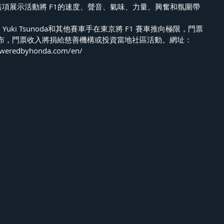
，這項展示活動將 F1的速度、聲音、氣味、力量、興奮和氛圍帶
en、Yuki Tsunoda和其他賽車手在東京將 F1 賽車推向極限，門票
布，門票收入將捐給慈善機構或投資當地社區活動。網址：
poweredbyhonda.com/en/