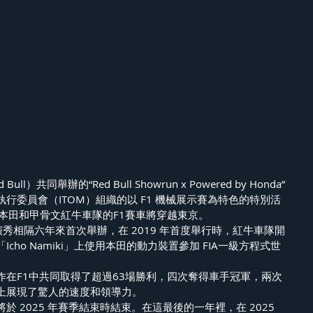
l）共同舉辦的“Red Bull Showrun x Powered by Honda”
行委員會（ITOM）組織的以 F1 機械展示賽為特色的特別活
本田和甲骨文紅牛車隊的F1賽車將穿越東京。
演秀相隔六年來首次舉辦，在 2019 年首度舉行時，紅牛車隊開
cho Namiki」上使用本田的動力裝置參加 FIA一級方程式世
作在F1中共同取得了超過63場勝利，四次奪得車手冠軍，兩次
上展現了驚人的速度和領導力。
 2025 年賽季結束時結束。在這最後的一年裡，在 2025 