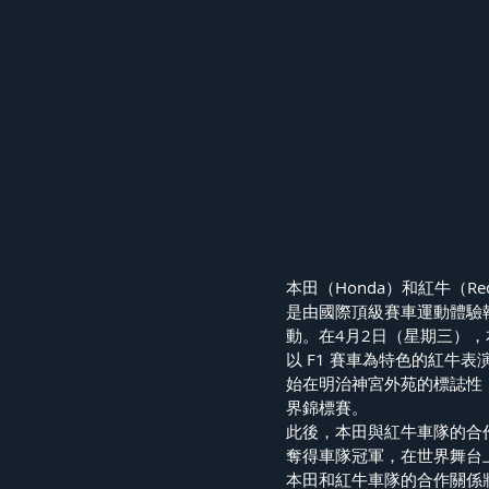
本田（Honda）和紅牛（Red Bul
是由國際頂級賽車運動體驗執
動。在4月2日（星期三），
以 F1 賽車為特色的紅牛表
始在明治神宮外苑的標誌性「I
界錦標賽。
此後，本田與紅牛車隊的合
奪得車隊冠軍，在世界舞台
本田和紅牛車隊的合作關係將於