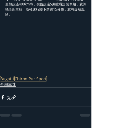
更加超過400km/h，價值超過5萬蚊嘅訂製車胎，就算
喺全新車胎，喺極速行駛下超過15分鐘，就有爆胎風
險。
Bugatti
Chiron Pur Sport
至潮車迷