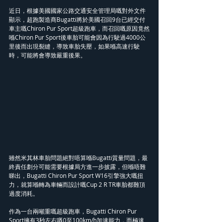
近日，根據美國國家公路交通安全管理局嘅對外文件
顯示，超跑製造商Bugatti將於美國召回9台已經交付
車主嘅Chiron Pur Sport超級跑車，而召回嘅原因竟然
喺Chiron Pur Sport後車胎可能會因為行駛過4000公
里後而出現裂縫，導致車胎失壓，如果喺高速行駛
時，可能將會導致嚴重後果。
雖然米其林車胎問題絕對唔算喺Bugatti質量問題，最
終責任劃分可能需要根據局方進一步披露，但喺唔難
睇出，Bugatti Chiron Pur Sport W16引擎強大嘅扭
力，就算喺轉為車輛而設計嘅Cup 2 R TR車胎都難頂
過度消耗。
作為一台兩噸重嘅超級跑車，Bugatti Chiron Pur 
Sport擁有3秒左右嘅0至100km/h加速能力，而極速