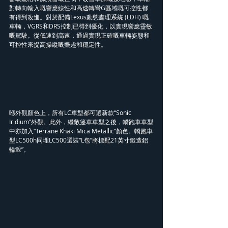
對轉向輸入嘅響應線性和高速轉彎G區域嘅可控性都
有得到改進。對於配備Lexus動態處理系統 (LDH) 嘅
車輛，VGRS和DRS控制已得到優化，以實現響應靈敏
嘅駕駛。從低速到高速，通過實現正確嘅車輛姿態和
可控性來提高操縱嘅樂趣和穩定性。
喺外觀顏色上，所有LC車型都可選新款“Sonic 
Iridium”外觀。此外，繼敞篷車車型之後，轎跑車車型
中亦加入“Terrane Khaki Mica Metallic”顏色。轎跑車
型LC500h同埋LC500選裝“L包”將標配21英寸鍛造鋁
輪轂”。