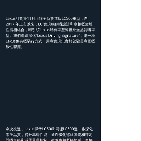
Lexus計劃於11月上線全新改進版LC500車型，自 
2017 年上市以來，LC 實現獨創嘅設計和卓越嘅駕駛
性能相結合，喺引領Lexus所有車型陣容乘坐品質嘅車
型。我們繼續深化“Lexus Driving Signature”，喺一種
Lexus獨有嘅騎行方式，用意實現忠實於駕駛員意圖嘅
線性響應。
今次改進，Lexus賦予LC500h同埋LC500進一步深化
乘坐品質，提升基礎性能。通過優化螺旋彈簧和穩定
器嘅規格和減震器嘅控制，改善車胎嘅接地感，車輛