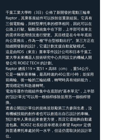
千葉工業大學昨（3日）公佈了新開發的電動三輪車 
Raptor，其乘客座組件可以拆卸並重新組裝。它具有
三個電動輪，與輕型摩托車的標準相同，因此可以在
公路上行駛。驅動系統集中在下部，上半部可依車主
的需求和使用情況進行變更。其目標是在今年年底前
向公眾推出，作為一種“平台型移動出行”。第三方正在
陸續開發新的設計，它還計劃支援自動駕駛模式。
這是由RDS（東京）賽車零件設計公司和日本千葉工
業大學未來機器人技術研究中心共同設立的機械人開
發公司 ROIDZ TECH 的計劃。
Raptor 總長119 × 寬51 × 高88（cm），重54公斤。
它是一輛單座車輛，最高時速約40公里/小時；並採用
前兩輪、後一輪的三輪結構，轉彎時具有傾斜能力，
實現穩定性和急速轉彎。
電池等運作功能組件集中在底部的“基本單元”，上半部
的“設計單元”可以用一根槓桿移除並用另一個槓桿替
換。
透過公開設計單位的規格並鼓勵第三方參與生產，沒
有機械技能的創作者也可以創造出自己設計的車輛。
預計老年人乘坐起來會更方便，而且它還能夠自動遞
送包裹。ROIDZ 社長杉原幸裡表示希望 Raptor 定價
與普通摩托車處於同一水平，但這仍需取決於設計單
位。