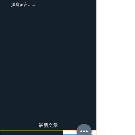
撰寫留言......
勞斯萊斯純電BLA
BADGE SPECTR
最新文章