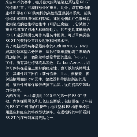
來自Audi的賽車，極其強大的陶瓷製動系統是 R8 GT 
的標準配置，可減輕額外的重量。此外，還有R8桶形
座椅和帶有CFRP防傾桿的高性能運動懸吊系統。前防
傾桿由碳纖維增強塑料製成。連同兩個由紅色陽極氧
化鋁製成的連接桿連接件（可防止腐蝕），它減輕了
重量並增加了抓地力和轉彎動力。甚至更具運動感的 
R8 GT 避震懸掛也可作為選裝件提供。可以單獨調整 
R8 GT 的裝飾位置以及壓縮和回彈水平。
為了將新款同時亦是最終章的Audi R8 V10 GT RWD 
與其同類車型區分開來，這款特殊車型配備了專屬的
附加部件。第一個顯著特點是背面的黑色「R8 GT」
字樣。所有其他標誌均為黑色。Carbon Aerokit，組
件可保持在道路上更好的穩定性，也可以加快轉彎速
度，其組件以下附件：前分流器、flics、側裙蓋、後
保險槓兩側的 cW 元件、擴散器和帶鵝頸懸架的尾
翼。該插件可確保最佳機翼下溢流，從而提高空氣動
力學效率。
內飾方面，Audi繼續向 2010 年的第一代 R8 GT 致
敬。內飾採用黑色和紅色組合而成，包括僅在 12 年前
的 R8 GT 中可用的紅腰帶；地板墊和 R8 桶形座椅採
用黑色和紅色的特殊型號刻字。在選檔桿的中間看到 
R8 GT 的序列號亦是亮點之一。