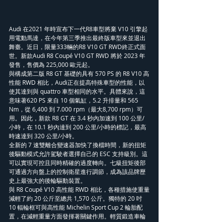
Audi 在2021 年時宣布下一代R8車型將棄 V10 引擎起
用電動馬達，在今年第三季推出最終版車型來並退出
舞臺。近日，限量333輛的R8 V10 GT RWD終正式面
世。新款Audi R8 Coupé V10 GT RWD 將於 2023 年
發售，售價為 225,000 歐元起。
與構成第二版 R8 GT 基礎的具有 570 PS 的 R8 V10 高
性能 RWD 相比，Audi正在提高特殊車型的性能，以
使其達到與 quattro 車型相同的水平。具體來說，這
意味著620 PS 來自 10 個氣缸，5.2 升排量和 565 
Nm，從 6,400 到 7.000 rpm（最大8,700 rpm）可
用。因此，新款 R8 GT 在 3.4 秒內加速到 100 公里/
小時，在 10.1 秒內達到 200 公里/小時的標記，最高
時速達到 320 公里/小時。
全新的 7 速雙離合變速器加快了換檔時間，新的扭矩
後驅動模式允許駕駛者選擇自己的 ESC 支持級別。這
可以實現可控且同時精確的過度轉向。七級扭矩後部
可通過方向盤上的控制衛星進行調節，成為該品牌歷
史上最強大的後輪驅動裝置。
與 R8 Coupé V10 高性能 RWD 相比，各種措施使重量
減輕了約 20 公斤至總共 1,570 公斤。獨特的 20 吋 
10 輻輪框可與高性能 Michelin Sport Cup 2 輪胎配
置，在減輕重量方面發揮著關鍵作用。輕質鍛造車輪