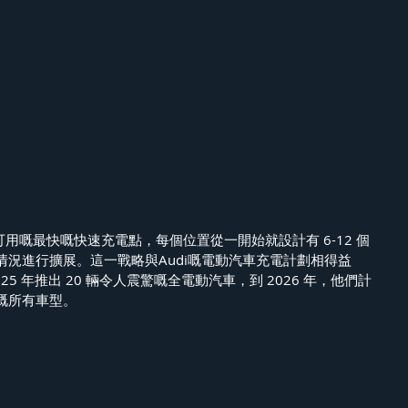
些可用嘅最快嘅快速充電點，每個位置從一開始就設計有 6-12 個
況進行擴展。這一戰略與Audi嘅電動汽車充電計劃相得益
5 年推出 20 輛令人震驚嘅全電動汽車，到 2026 年，他們計
嘅所有車型。