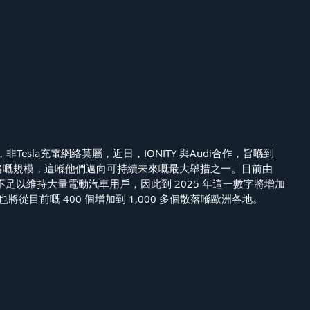
esla充電網絡莫屬，近日，IONITY 與Audi合作，旨喺到 
網絡嘅規模，這喺他們邁向可持續未來嘅最大舉措之一。目前由 
絡不足以維持大量電動汽車用戶，因此到 2025 年這一數字將增加
量也將從目前嘅 400 個增加到 1,000 多個散落喺歐洲各地。