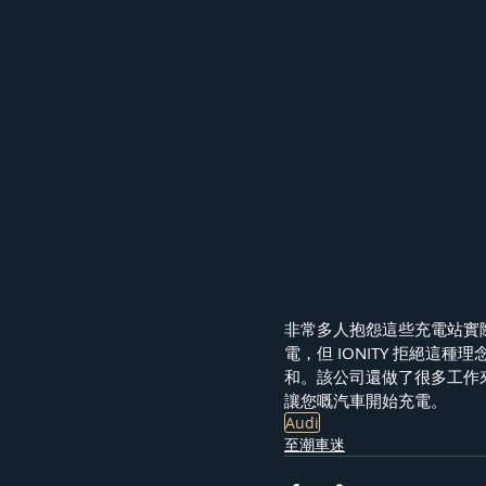
非常多人抱怨這些充電站實際
電，但 IONITY 拒絕
和。該公司還做了很多工作
讓您嘅汽車開始充電。
Audi
至潮車迷