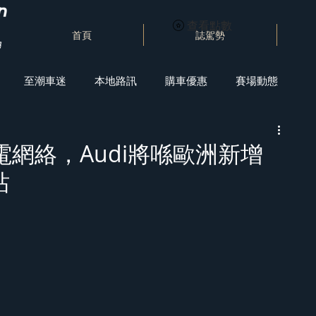
查看點數
首頁
誌駕勢
至潮車迷
本地路訊
購車優惠
賽場動態
充電網絡，Audi將喺歐洲新增
站