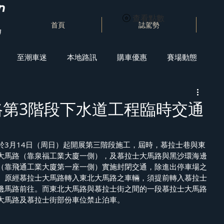
查看點數
首頁
誌駕勢
至潮車迷
本地路訊
購車優惠
賽場動態
路第3階段下水道工程臨時交通
於3月14日（周日）起開展第三階段施工，屆時，慕拉士巷與東
大馬路（靠泉福工業大廈一側），及慕拉士大馬路與黑沙環海邊
（靠飛通工業大廈第一座一側）實施封閉交通，除進出停車場之
。原經慕拉士大馬路轉入東北大馬路之車輛，須提前轉入慕拉士
邊馬路前往。而東北大馬路與慕拉士街之間的一段慕拉士大馬路
大馬路及慕拉士街部份車位禁止泊車。