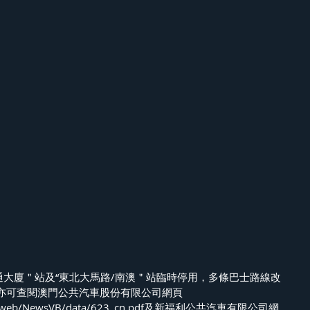
通大廈＂站及“東北大馬路/南澳＂站臨時停用，多條巴士路線改
亦可查閱澳門公共汽車股份有限公司網頁
.mo/web/NewsVB/data/623_cn.pdf及新福利公共汽車有限公司網