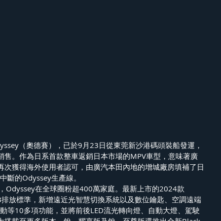
yssey（奧德賽），已於9月23日從東莞新沙港碼頭裝船發運，
銷售。作為日系首款整車返銷日本市場的MPV車型，意味著廣
再次獲得海外使用者認可，由廣汽本田內地的增城廠房填補了日
斷的Odyssey生產線。 
Odyssey在全球圈粉超400萬家庭。最新上市的2024款
國六B排放標準，新增遠近光智慧切換系統以及數位鑰匙、空調遠端
動等10多項功能，並將前後LED流光轉向燈、自動大燈、駕駛