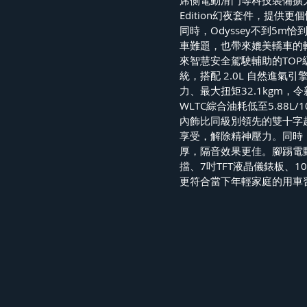
席側電動滑門等科技裝備擴大
Edition幻夜套件，提
同時，Odyssey不到5
車難題，也帶來媲美轎車的輕鬆
來智慧安全駕駛輔助的TOP級體驗
統，搭配 2.0L 自然進氣引
力、最大扭矩32.1kgm，
WLTC綜合油耗低至5.88
內飾比同級別領先的雙十字
享受，解除精神壓力。同時
厚，隔音效果更佳。腳踢電
擋、7吋TFT液晶儀錶板、
更符合當下年輕家庭的用車