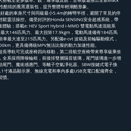
搭載至更多版本。銳．耀享版及銳．至尊版還推出全新Black 
供更個性酷炫的熏黑選裝包，提升整體年輕潮酷形象。
m恰到好處的車身尺寸與同級最小5.4m的轉彎半徑，避開了常見的停
靈活操控。備受好評的Honda SENSING安全超感系統，帶
；搭載e: HEV Sport Hybrid i-MMD 雙電動馬達混能系
擎最大146匹馬力、最大扭矩17.9kgm，電動馬達備有184匹馬
令新車最大達至215匹馬力。另配備e-cvt 波箱及前輪驅動模式，
L/100km，更具備傳統MPV無法比擬的動力加速性能。
超長導軌可完成座椅四向移動，第二排航空座椅帶來尊享級乘坐
，全系採用降噪輪框，前後排雙層隔音玻璃，尾門玻璃進一步增
動尾門、魔術感應門、等離子空氣凈化器、SBW按鍵式電子換
10.1寸液晶顯示屏、無線充電和車內多處USB充電口配備齊全，
習慣。 