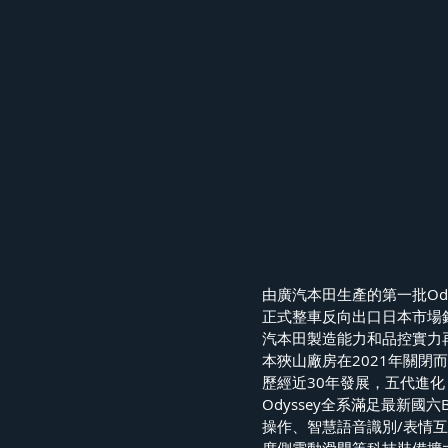
由廣汽本田生產的第一批Od
正式整車反向出口日本市場
汽本田製造能力和品控實力
本狹山廠房在2021年關閉而中
歷經近30年發展，五代進化，
Odyssey全系滿足最新
操作、智慧語音識別/表情互