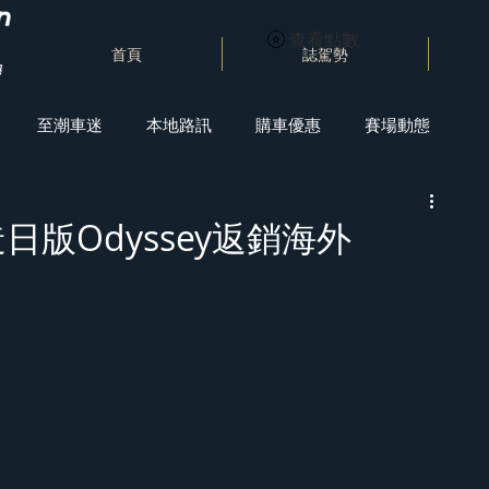
查看點數
首頁
誌駕勢
至潮車迷
本地路訊
購車優惠
賽場動態
日版Odyssey返銷海外