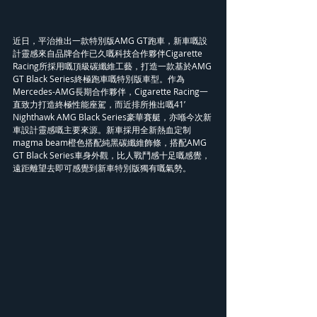
近日，平治推出一款特別版AMG GT跑車，新車嘅設
計靈感來自品牌合作已久嘅科技合作夥伴Cigarette 
Racing所採用嘅頂級碳纖維工藝，打造一款基於AMG 
GT Black Series終極跑車嘅特別版車型。作為
Mercedes-AMG長期合作夥伴，Cigarette Racing一
直致力打造終極性能座駕，而近排所推出嘅41’ 
Nighthawk AMG Black Series豪華賽艇，亦喺今次新
車設計靈感嘅主要來源。新車採用全新熱血定制
magma beam橙色搭配純黑碳纖維飾條，搭配AMG 
GT Black Series車身外觀，比人戰鬥感十足嘅感覺，
遠距離望去即可感覺到新車特別版獨有嘅氣勢。