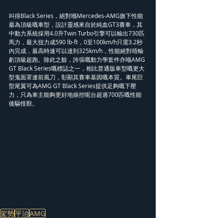
叫得Black Series，絕對喺Mercedes-AMG旗下性能
最為頂級嘅車型，設計靈感來自於純血GT3賽車，其
中動力系統採用4.0升Twin Turbo引擎可以輸出730匹
馬力，最大扭力成590 lb-ft，0至100km/h只需3.2秒
內完成，最高時速可以達到325km/h，性能絕對唔輸
虧頂級超跑。除此之餘，誇張嘅動力學套件亦喺AMG 
GT Black Series嘅標誌之一，相比普通版車型嘅更大
型鬼面罩連前風刀，彰顯其賽車基因嘅本質。車尾巨
型尾翼可為AMG GT Black Series提供足夠嘅下壓
力，只為車主能夠更好地操控呢台超過700匹嘅性能
後驅怪獸。
駕勢
平治
AMG