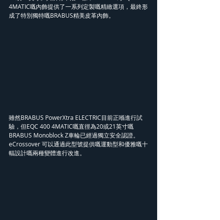
4MATIC嘅內飾提供了一系列定製嘅精緻選項，最終形
成了特別獨特嘅BRABUS精美皮革內飾。
雖然BRABUS PowerXtra ELECTRIC目前正喺進行試
驗，但EQC 400 4MATIC嘅直徑為20或21英寸嘅
BRABUS Monoblock Z車輪已經過獨立安全認證。
eCrossover 可以通過此型號提供嘅運動型和優雅嘅十
輻設計嘅兩種變體進行改進。