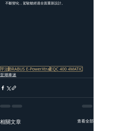
不斷變化，駕駛艙經過全面重新設計。
平治
BRABUS E-PowerXtra
EQC 400 4MATIC
至潮車迷
相關文章
查看全部