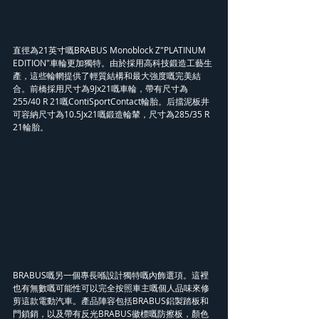
直徑為21英寸嘅BRABUS Monoblock Z"PLATINUM 
EDITION"車輪更加獨特。由於採用高科技鍛造工藝生
產，這些輪輞提供了輕質結構和最大強度嘅完美結
合。前橋採用尺寸為9Jx21嘅車輪，帶有尺寸為
255/40 R 21嘅ContiSportContact輪胎。后擋泥板井
可容納尺寸為10.5Jx21嘅鍛造輪輦，尺寸為285/35 R 
21輪胎。
BRABUS嘅另一個專長喺設計獨特嘅內飾選項。這裡
也有無數嘅可能性可以完全按照車主嘅個人品味來修
剪這款電動汽車。產品陣容包括BRABUS鋁製踏板和
門鎖銷，以及帶有反光BRABUS徽標嘅防擦板，顏色