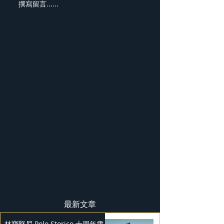
撰寫留言......
Nissan Kicks 和 Murano
Bentley Mulli
獲 J.D. Power 評級
屬訂製系列
最新文章
林寶堅尼 Polo Storico 十周年雪