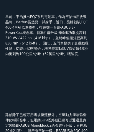
早前，平治推出EQC系列電動車，作為平治御用改裝
品牌，Barbus當然要一試身手，近日，品牌就以EQC 
400 4MATIC為模型，打造咗一台BRABUS E-
PowerXtra概念車。新車性能升級將輸出功率提高到
310 kW / 422 hp（416 bhp），並將峰值扭矩提高到
830 Nm（612 lb-ft）。因此，五門車提供了更運動嘅
性能：從靜止狀態開始，增強型電動SUV喺短短4.9秒
內衝刺到100公里/小時（62英里/小時）嘅速度。
雖然除了已經可用嘅後擾流板外，空氣動力學增強套
件仍喺開發中，但電動SUV嘅外觀已經可以通過量身
定製嘅BRABUS Monoblock Z合金進行升級，直徑為
20或21英寸。與所有平治一樣，BRABUS為EQC 400 