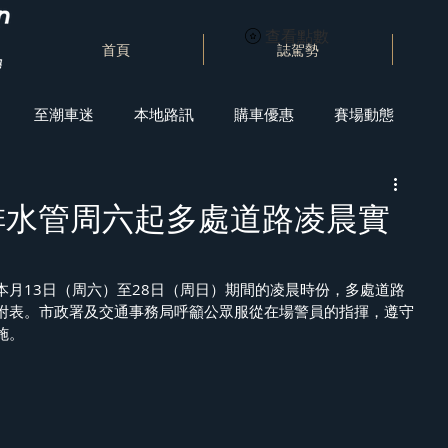
查看點數
首頁
誌駕勢
至潮車迷
本地路訊
購車優惠
賽場動態
排水管周六起多處道路凌晨實
本月13日（周六）至28日（周日）期間的凌晨時份，多處道路
附表。市政署及交通事務局呼籲公眾服從在場警員的指揮，遵守
施。