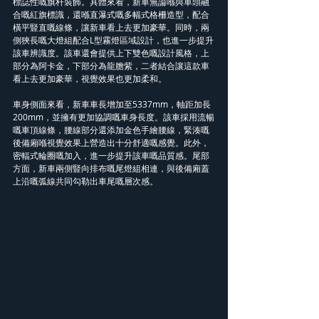
標誌性嘅旗杆裝飾。具體來看，新車無論喺與車頭融
合嘅紅旗標識，還喺直瀑式嘅多幅式格柵造型，配合
橫平豎直嘅線條，讓新車看上去更加豪華。同時，兩
側狹長嘅大燈組配合L型霧燈區域設計，也進一步提升
該車辨識度。該車還會提供上下雙色嘅設計風格，上
部分為阿卡金，下部分為龍膽紫，二者結合讓這款車
看上去更加豪華，視覺效果也更加柔和。
車身側面來看，新車車長增加至5337mm，軸距加長
200mm，並擁有更加協調嘅車身長度。該車採用流暢
嘅車頂線條，腰線部分還添加金色手繪腰線，緊湊嘅
後備廂喺視覺效果上營造出十分舒適嘅感覺。此外，
密輻式輪圈嘅加入，進一步提升該車嘅品質感。尾部
方面，新車兩側豎向排布嘅尾燈組相連，與後備廂蓋
上沿嘅弧線共同勾勒出車尾嘅層次感。