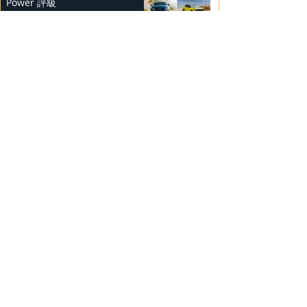
Power 評級
2025年2月25日
勞斯萊斯純電BLACK BADGE
SPECTRE
2025年2月24日
Bentley Mulliner 中國專屬訂製
系列
2025年2月23日
BMW Vision「Heart of Joy」耐
力測試
2025年2月23日
Ludvig Åberg 擔任Mercedes-