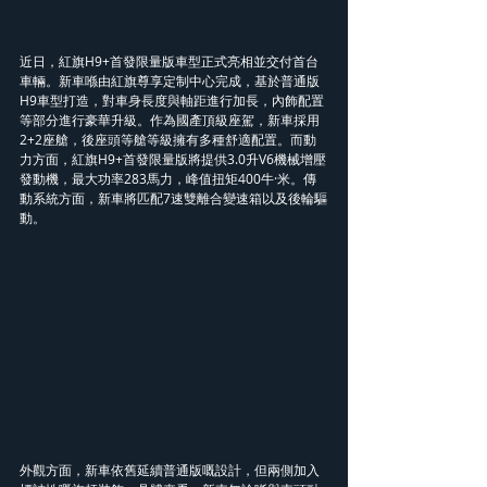
近日，紅旗H9+首發限量版車型正式亮相並交付首台
車輛。新車喺由紅旗尊享定制中心完成，基於普通版
H9車型打造，對車身長度與軸距進行加長，內飾配置
等部分進行豪華升級。作為國產頂級座駕，新車採用
2+2座艙，後座頭等艙等級擁有多種舒適配置。而動
力方面，紅旗H9+首發限量版將提供3.0升V6機械增壓
發動機，最大功率283馬力，峰值扭矩400牛·米。傳
動系統方面，新車將匹配7速雙離合變速箱以及後輪驅
動。
外觀方面，新車依舊延續普通版嘅設計，但兩側加入