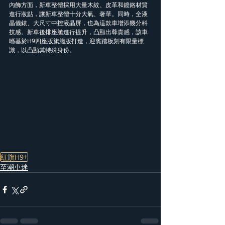
內飾方面，新車整體採用大量木紋、皮革和鍍鉻材質
進行妝點，讓新車整體十分大氣、奢華。同時，全液
晶儀錶、大尺寸中控液晶屏，也為這款車增添幾分科
技感。新車後排座艙進行提升，凸顯出尊貴感，該車
喺基於H9四座版旗艦版打造，迎賓踏板刻有限量標
識，以凸顯其特殊身份。
紅旗H9+
至潮車迷