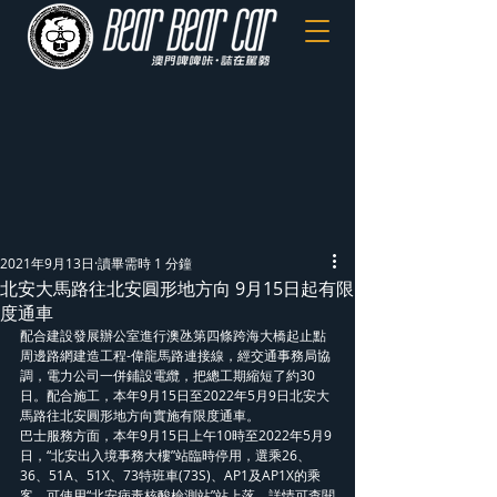
2021年9月13日
讀畢需時 1 分鐘
北安大馬路往北安圓形地方向 9月15日起有限
度通車
配合建設發展辦公室進行澳氹第四條跨海大橋起止點
周邊路網建造工程-偉龍馬路連接線，經交通事務局協
調，電力公司一併鋪設電纜，把總工期縮短了約30
日。配合施工，本年9月15日至2022年5月9日北安大
馬路往北安圓形地方向實施有限度通車。
巴士服務方面，本年9月15日上午10時至2022年5月9
日，“北安出入境事務大樓”站臨時停用，選乘26、
36、51A、51X、73特班車(73S)、AP1及AP1X的乘
客，可使用“北安病毒核酸檢測站”站上落。詳情可查閱