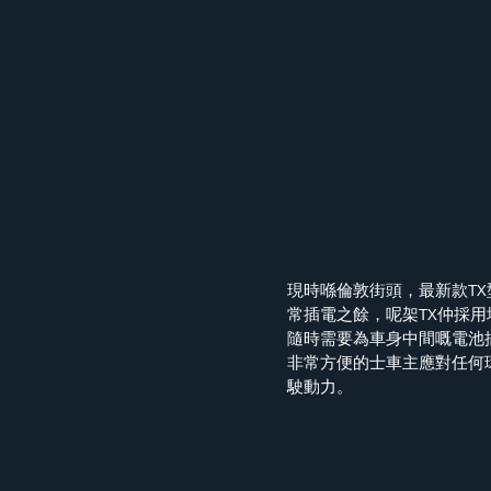
現時喺倫敦街頭，最新款T
常插電之餘，呢架TX仲採用
隨時需要為車身中間嘅電池
非常方便的士車主應對任何
駛動力。