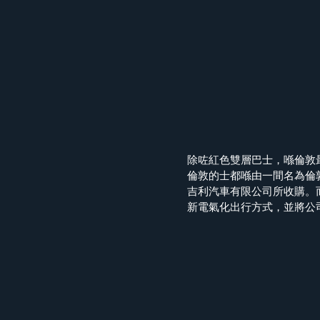
除咗紅色雙層巴士，喺倫敦
倫敦的士都喺由一間名為倫
吉利汽車有限公司所收購。
新電氣化出行方式，並將公