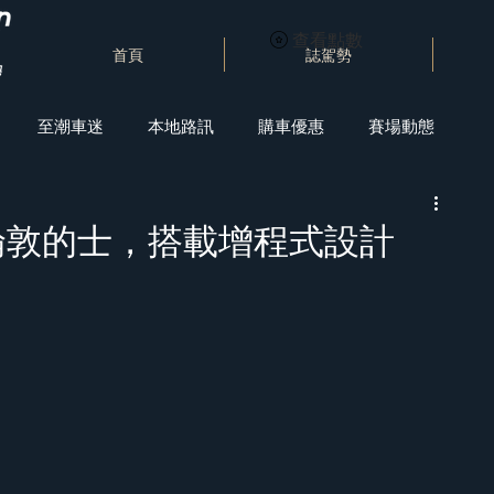
查看點數
首頁
誌駕勢
至潮車迷
本地路訊
購車優惠
賽場動態
倫敦的士，搭載增程式設計