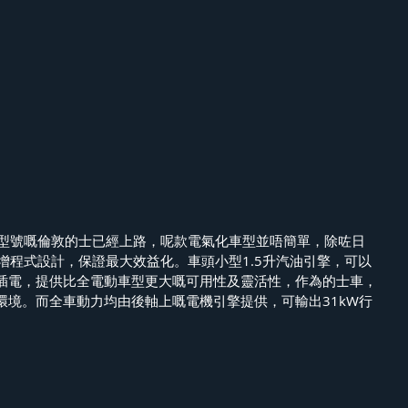
X型號嘅倫敦的士已經上路，呢款電氣化車型並唔簡單，除咗日
增程式設計，保證最大效益化。車頭小型1.5升汽油引擎，可以
插電，提供比全電動車型更大嘅可用性及靈活性，作為的士車，
環境。而全車動力均由後軸上嘅電機引擎提供，可輸出31kW行