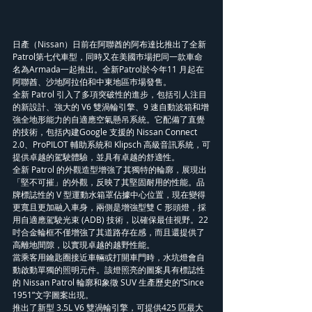
日產（Nissan）日前在阿聯酋的阿布達比推出了全新
Patrol第七代車型，同時又在美國巿場把同一款車命
名為Armada一起推出。全新Patrol於今年11 月起在
阿聯酋、沙地阿拉伯和中東地區巿場發售。
全新 Patrol 引入了多項突破性的進步，包括引人注目
的新設計、強大的 V6 雙渦輪引擎、9 速自動波箱和增
強全地形能力的自適應空氣懸吊系統。它配備了直覺
的技術，包括內建Google 支援的 Nissan Connect 
2.0、ProPILOT 輔助系統和 Klipsch 高級音訊系統，可
提供卓越的駕駛體驗，並具有卓越的舒適性。
全新 Patrol 的外觀造型增強了其獨特的輪廓，展現出
「堅不可摧」的外觀，反映了其堅固耐用的性能。品
牌標誌性的 V 型運動水箱罩佔據中心位置，現在變得
更寬且更加融入車身，兩側是增強型雙 C 形頭燈，採
用自適應駕駛光束 (ADB) 技術，以確保最佳視野。22 
吋合金輪框不僅增強了其道路存在感，而且還提供了
高離地間隙，以實現卓越的越野性能。
當乘客用鑰匙圈接近車輛或打開車門時，水坑燈會自
動啟動單獨的照明元件。該燈照亮的圖案具有標誌性
的 Nissan Patrol 輪廓和象徵 SUV 生產歷史的“Since 
1951”文字圖案出現。
推出了新型 3.5L V6 雙渦輪引擎，可提供425 匹最大