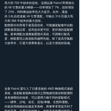
馬力和 700 牛頓米的扭矩。這標誌著 Patrol 即將推出
的 V8 引擎的重大轉變——功率增加了 7%，扭矩增加
了 25%，同時燃油效率也大大提升。此外，還提
供 3.8L自然進氣 V6 引擎選配，可輸出 316 匹最大馬
力和 386 牛頓米的最大扭矩。
動態懸吊利用電子避震器技術，可根據駕駛條件自動
調整避震器設置，從而提供更可控、更舒適的駕駛體
驗。新車標配自適應氣壓懸吊系統，可調整行駛高
度，輕鬆實現公路巡航和越野性能。除了提高空氣動
力效率外，它還方便乘客進出，以及方便裝卸裝備。
全新 Patrol 還引入了日產首創的 4WD 轉換模式連鎖
系統，使駕駛者能夠在模式之間無縫切換並輕鬆應對
具有挑戰性的地形，可以選擇六種不同的駕駛模式
——標準、沙地、岩石、泥地/車轍、生態和運動。
內裝採用精緻的絎縫皮革座椅，將奢華享受提升到了
新的高度。在選定的裝飾上，座椅具有按摩功能和八