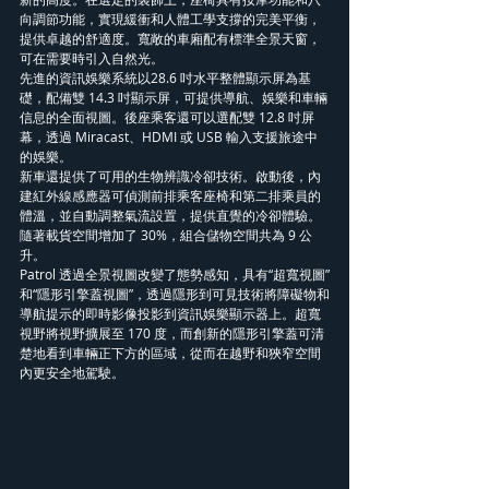
向調節功能，實現緩衝和人體工學支撐的完美平衡，
提供卓越的舒適度。寬敞的車廂配有標準全景天窗，
可在需要時引入自然光。
先進的資訊娛樂系統以28.6 吋水平整體顯示屏為基
礎，配備雙 14.3 吋顯示屏，可提供導航、娛樂和車輛
信息的全面視圖。後座乘客還可以選配雙 12.8 吋屏
幕，透過 Miracast、HDMI 或 USB 輸入支援旅途中
的娛樂。
新車還提供了可用的生物辨識冷卻技術。啟動後，內
建紅外線感應器可偵測前排乘客座椅和第二排乘員的
體溫，並自動調整氣流設置，提供直覺的冷卻體驗。
隨著載貨空間增加了 30%，組合儲物空間共為 9 公
升。
Patrol 透過全景視圖改變了態勢感知，具有“超寬視圖”
和“隱形引擎蓋視圖”，透過隱形到可見技術將障礙物和
導航提示的即時影像投影到資訊娛樂顯示器上。超寬
視野將視野擴展至 170 度，而創新的隱形引擎蓋可清
楚地看到車輛正下方的區域，從而在越野和狹窄空間
內更安全地駕駛。