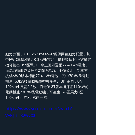
動力方面，Kia EV6 Crossover提供兩種動力配置，其
中RWD車型標配58.0 kWh電池，搭載後輪160kW單電
機可輸出167匹馬力，車主更可選配77.4 kWh電池，
而馬力輸出亦提升至218匹馬力。不僅如此，新車亦
提供AWD版本標配77.4 kWh電池，其中70kW前電動
機連160kW後電動機車型可產生313匹馬力，0至
100km/h只需5.2秒。而最速GT版本將採用160kW前
電動機連270kW後電動機，可產生576匹馬力0至
100km/h可在3.5秒內完成。
https://www.youtube.com/watch?
v=Rj_rHk3w8os