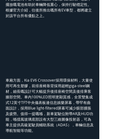
擺放嘅電池有助於車輛降低重心，保持行駛穩定性。
根據官方介紹，往後所推出嘅所有EV車型，都將建立
於該平台所有優點之上。
車廂方面，Kia EV6 Crossover採用環保材料，大量使
用可再生塑膠，前排座椅靠背採用超輕giga-steel鋼
材，細長嘅設計可大幅提升後排座椅空間及後排乘客
膝部空間。車內100%LED照明更顯質感，全景雙集成
式12英寸TFT中央儀表板連信息娛樂屏幕，帶罕有曲
面設計，採用Blue light-filtered屏幕可減少眼部腫脹
及疲勞。值得一提嘅喺，新車駕駛位附帶AR及HUD功
能，喺擋風玻璃底部設有大型三維圖像投射器，可為
車主提供高級駕駛員輔助系統（ADAS），車輛信息及
導航智能等功能。