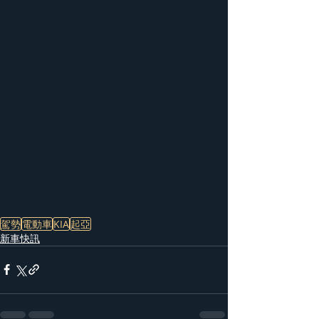
駕勢
電動車
KIA
起亞
新車快訊