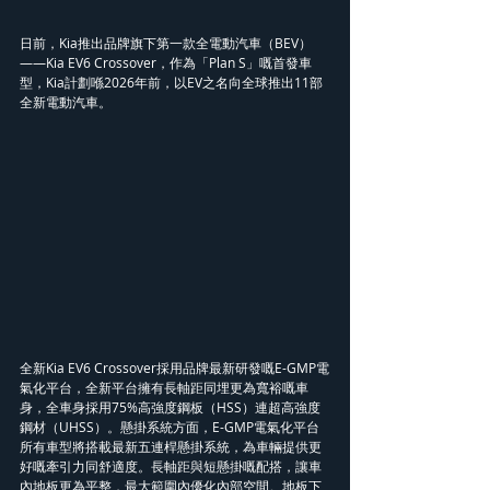
日前，Kia推出品牌旗下第一款全電動汽車（BEV）
——Kia EV6 Crossover，作為「Plan S」嘅首發車
型，Kia計劃喺2026年前，以EV之名向全球推出11部
全新電動汽車。
全新Kia EV6 Crossover採用品牌最新研發嘅E-GMP電
氣化平台，全新平台擁有長軸距同埋更為寬裕嘅車
身，全車身採用75%高強度鋼板（HSS）連超高強度
鋼材（UHSS）。懸掛系統方面，E-GMP電氣化平台
所有車型將搭載最新五連桿懸掛系統，為車輛提供更
好嘅牽引力同舒適度。長軸距與短懸掛嘅配搭，讓車
內地板更為平整，最大範圍內優化內部空間。地板下