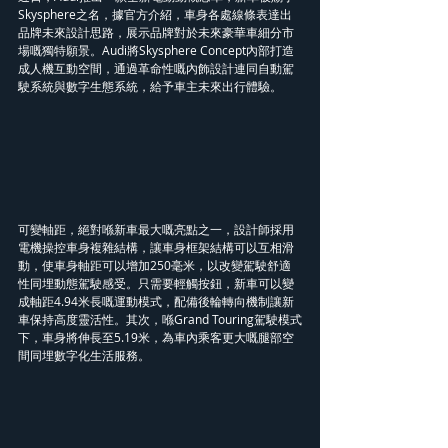
Skysphere之名，據官方介紹，車身各處線條表達出
品牌未來設計思路，展示品牌對於未來豪華車細分市
場嘅獨特願景。Audi將Skysphere Concept內部打造
成人機互動空間，通過革命性嘅內飾設計連同自動駕
駛系統與數字生態系統，給予車主未來出行體驗。
可變軸距，絕對喺新車最大嘅亮點之一，設計師採用
電機操控車身複雜結構，讓車身框架結構可以互相滑
動，使車身軸距可以增加250毫米，以改變駕駛舒適
性同埋動態駕駛感受。只需要輕觸按鈕，新車可以變
成軸距4.94米長嘅運動模式，配備後輪轉向機制讓新
車保持高度靈活性。其次，喺Grand Touring駕駛模式
下，車身將伸長至5.19米，為車內乘客更大嘅腿部空
間同埋數字化生活服務。	