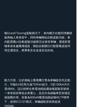
喺Grand Touring駕駛模式下，車內嘅方向盤同埋腳踏
板將融入車身當中，同時車輛開始自動駕駛功能，車
內配置嘅L4自動駕駛功能將完全接管車輛，通過部署
喺車身各處嘅傳感器，開始自動關注行駛緊嘅道路同
埋交通情況，將乘客安全送達至目的地。
動力方面，位於後軸上嘅電機引擎為車輛提供充足動
力，可輸624匹馬力連750Nm扭力，0至100km/h只
需4秒內。設計師將全車電池模組擺放喺駕駛室後側，
一來有助於降低全車重心，並且作為後驅車型有穩定
後胎嘅作用。容量為80Kwh嘅電池模組喺WLTP標準
下，使用ECO GT模式，車輛續航里程將超過
500KM。