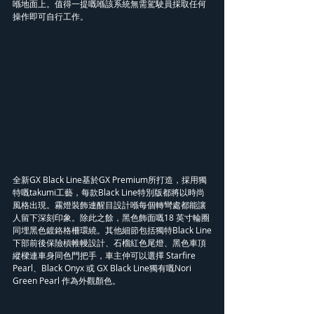
喺地面上。值得一提嘅喺該系統無需駕駛員採取任何
操作即可自行工作。
全新GX Black Line基於GX Premium所打造，採用獨
特嘅takumi工藝，每款Black Line特別版都將以時尚
風格出現。霧燈裝飾連醒目設計喺每個轉彎處都能讓
人留下深刻印象。除此之餘，黑色飾面嘅18 英寸輪圈
同埋黑色鍍鉻格柵環繞。其他細節包括獨特Black Line
下部前後保險槓帷幔設計、石榴紅色尾燈、黑色車頂
縱樑連車身同色門把手，車主仲可以選擇 Starfire 
Pearl、Black Onyx 或 GX Black Line獨有嘅Nori 
Green Pearl 作為外觀顏色。