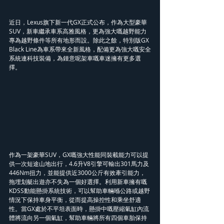
近日，Lexus旗下新一代GX正式公布，作為大型豪華
SUV，新車繼承車系高雅風格，更為強大嘅越野能力
專為越野條件等所有地形而設。除此之餘，特別版GX 
Black Line為車系帶來全新風格，配備更為強大嘅安全
系統連科技裝備，為鍾意呢架車嘅車迷擁有更多選
擇。
作為一架豪華SUV，GX嘅強大性能同裝載能力可以提
供一次短途山地出行，4.6升V8引擎可輸出301馬力及
446Nm扭力，並能提供近3000公斤有效牽引能力，
拖埋划艇出遊亦不失為一個好選擇。利用新車擁有嘅
KDSS動能懸掛系統技術，可以幫助車輛喺公路或越野
情況下保持車身平衡，從而提高操控性和乘坐舒適
性。當GX處於不平坦表面時，懸掛中嘅壓縮氣缸內流
體將流向另一個氣缸，幫助車輛將所有四個車胎保持