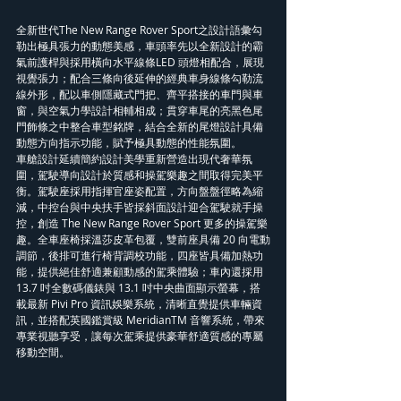
全新世代The New Range Rover Sport之設計語彙勾
勒出極具張力的動態美感，車頭率先以全新設計的霸
氣前護桿與採用橫向水平線條LED 頭燈相配合，展現
視覺張力；配合三條向後延伸的經典車身線條勾勒流
線外形，配以車側隱藏式門把、齊平搭接的車門與車
窗，與空氣力學設計相輔相成；貫穿車尾的亮黑色尾
門飾條之中整合車型銘牌，結合全新的尾燈設計具備
動態方向指示功能，賦予極具動態的性能氛圍。
車艙設計延續簡約設計美學重新營造出現代奢華氛
圍，駕駛導向設計於質感和操駕樂趣之間取得完美平
衡。駕駛座採用指揮官座姿配置，方向盤盤徑略為縮
減，中控台與中央扶手皆採斜面設計迎合駕駛就手操
控，創造 The New Range Rover Sport 更多的操駕樂
趣。全車座椅採溫莎皮革包覆，雙前座具備 20 向電動
調節，後排可進行椅背調校功能，四座皆具備加熱功
能，提供絕佳舒適兼顧動感的駕乘體驗；車內還採用
13.7 吋全數碼儀錶與 13.1 吋中央曲面顯示螢幕，搭
載最新 Pivi Pro 資訊娛樂系統，清晰直覺提供車輛資
訊，並搭配英國鑑賞級 MeridianTM 音響系統，帶來
專業視聽享受，讓每次駕乘提供豪華舒適質感的專屬
移動空間。