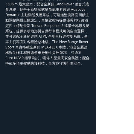
550Nm 最大動力；配合全新的 Land Rover 整合式底
盤系統，結合全新雙閥式單筒氣壓避震與 Adaptive 
Dynamic 主動動態反應系統，可透過監測路面回饋主
動調整懸掛反饋設定，車輛駕控時提供優異的行路穩
定性；標配最新 Terrain Response 2 進階全地形反應
系統，提供多項地形與自動行車模式可供自由選擇，
並可選配全新的進階 ATPC 全地形行進控制系統，使
車主從容面對各種險惡地貌。The New Range Rover 
Sport 車身搭載全新的 MLA-FLEX 車體，混合金屬結
構與尖端工程技術使車身剛性提升 50%，並通過 
Euro NCAP 撞擊測試，獲得 5 星最高安全防護；配合
搭載多項主被動防護科技，全方位守護行車安全。