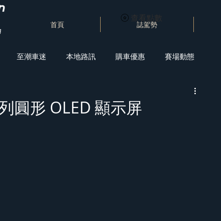
查看點數
首頁
誌駕勢
至潮車迷
本地路訊
購車優惠
賽場動態
系列圓形 OLED 顯示屏