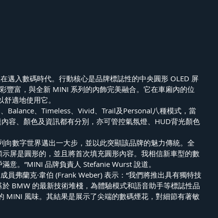
正在邁入數碼時代。行動核心是品牌標誌性的中央圓形 OLED 屏
色彩豐富，與全新 MINI 系列的內飾完美融合。它在車廂內的位
以舒適地使用它。
、Balance、Timeless、Vivid、Trail及Personal八種模式，當
題內容、顏色及資訊都有分別，亦可管控氣氛燈、HUD背光顏色
I 系列向數字世界邁出一大步，並以此突顯該品牌的魅力傳統。全
中央顯示屏是圓形的，並且將首次填充圓形內容。我相信新車型的數
。”MINI 品牌負責人 Stefanie Wurst 說道。
員弗蘭克·韋伯 (Frank Weber) 表示：“我們將推出具有獨特技
它基於 BMW 的最新技術堆棧，為體驗模式和語音助手等標誌性品
 MINI 風味。其結果是展示了尖端的數碼煙花，對細節有著敏