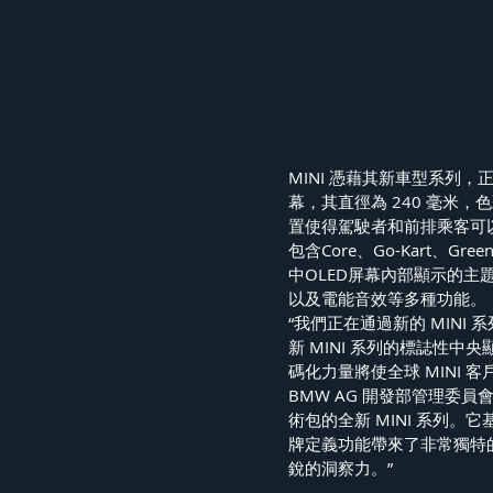
MINI 憑藉其新車型系列，
幕，其直徑為 240 毫米，
置使得駕駛者和前排乘客可
包含Core、Go-Kart、Green
中OLED屏幕內部顯示的主
以及電能音效等多種功能。
“我們正在通過新的 MIN
新 MINI 系列的標誌性
碼化力量將使全球 MINI 客戶滿意
BMW AG 開發部管理委員會成
術包的全新 MINI 系列。
牌定義功能帶來了非常獨特的
銳的洞察力。”