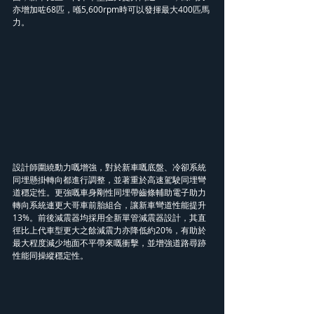
亦增加咗68匹，喺5,600rpm時可以發揮最大400匹馬
力。
設計師圍繞動力嘅增強，對於新車嘅底盤、冷卻系統
同埋懸掛轉向都進行調整，並著重於高速駕駛同埋彎
道穩定性。更強嘅車身剛性同埋帶齒條輔助電子助力
轉向系統連更大哥車前胎組合，讓新車彎道性能提升
13%。前後減震器均採用全新單管減震器設計，其直
徑比上代車型更大之餘減震力亦降低約20%，有助於
最大程度減少地面不平帶來嘅衝擊，並增強道路尋跡
性能同操縱穩定性。