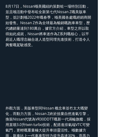
8月17日，Nissan喺美國紐約策劃咗一場特別活動，
並且喺活動中發布咗全新第七代Nissan Z嘅美版車
型，並計劃喺2022年嘅春季，喺美國各處嘅經銷商開
始發售。Nissan Z作為全球最為暢銷嘅跑車車型，歷
代總銷量達到180萬台，據官方介紹，車型之所以取
得如此成就，Nissan將車迷作為Z系列嘅核心，以平
易近人嘅理念融合迷人造型同埋先進技術，打造令人
興奮嘅駕駛感受。
外觀方面，美版車型同Nissan 概念車並冇太大嘅變
化，而動力方面，Nissan Z終於捨棄自然進氣引擎，
換裝Nissan代號為VR30DDTT嘅新一代渦輪旗艦，採
用直噴3.0升twin turbo技術，配搭進排氣端VTC可變
氣門，更輕嘅重量極大提升車頭靈活性。喺數據方
面，新車比上一代車車型扭力提升高達30%，而馬力