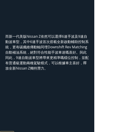
而新一代美版Nissan Z依然可以選擇6速手波及9速自
動波車型，其中6速手波首次搭載全新啟動輔助控制系
統，更有碳纖維傳動軸同埋Downshift Rev Matching
自動補油系統，絕對符合性能手波車迷嘅喜好。與此
同此，9速自動波車型將帶來更精準嘅檔位控制，並配
有普通級運動兩種駕駛模式，可以根據車主喜好，釋
放全新Nissan Z獨特潛力。