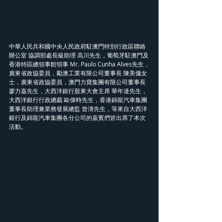
中華人民共和國中央人民政府駐澳門特別行政區聯絡
辦公室 協調部處長級助理 高川先生，葡萄牙駐澳門及
香港特區總領事館領事 Mr. Paulo Cunha Alves先生，
廣東省政協委員，勵澳工業有限公司董事長 陳美儀女
士，廣東省政協委員，澳門力寶集團有限公司董事長 
廖力嘉先生，大西洋銀行股東大會主席 華年達先生，
大西洋銀行行政總裁 歐偉時先生，香港錦龍汽車集團
董事長助理兼業務發展總監 曾濤先生，等來自大西洋
銀行及錦龍汽車集團各分公司的嘉賓們皆出席了本次
活動。