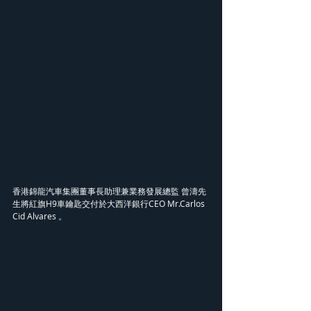
香港錦龍汽車集團董事長助理兼業務發展總監 曾濤先
生將紅旗H9車鑰匙交付於大西洋銀行CEO Mr.Carlos 
Cid Alvares 。