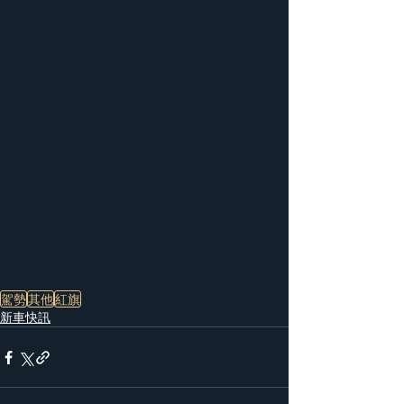
駕勢
其他
紅旗
新車快訊