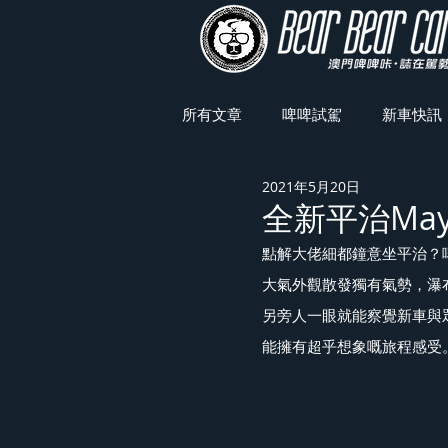
所有文章
啤啤試駕
新車快訊
2021年5月20日
車展焦點
全新平治Mayb
點解大佬細都鐘意坐平治？啱啱
大氣外觀散發獨有氣勢，瀑布型
另旁人一眼就能察覺新車與
能擁有超乎想象嘅旅程感受