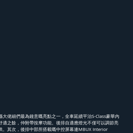
大佬細們最為鐘意嘅亮點之一，全車延續平治S-Class豪華內
舒適之餘，仲附帶按摩功能。後排自適應燈光不僅可以調節亮
其次，後排中部所搭載嘅中控屏幕連MBUX Interior 