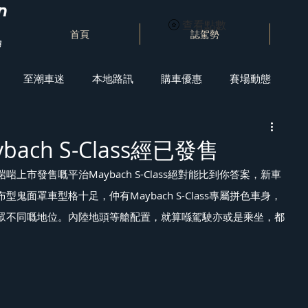
查看點數
首頁
誌駕勢
至潮車迷
本地路訊
購車優惠
賽場動態
ach S-Class經已發售
上市發售嘅平治Maybach S-Class絕對能比到你答案，新車
鬼面罩車型格十足，仲有Maybach S-Class專屬拼色車身，
眾不同嘅地位。內陸地頭等艙配置，就算喺駕駛亦或是乘坐，都
。