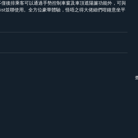
制，不僅後排乘客可以通過手勢控制車窗及車頂遮陽簾功能外，可與
or Assist並聯使用。全方位豪華體驗，怪唔之得大佬細們咁鐘意坐平