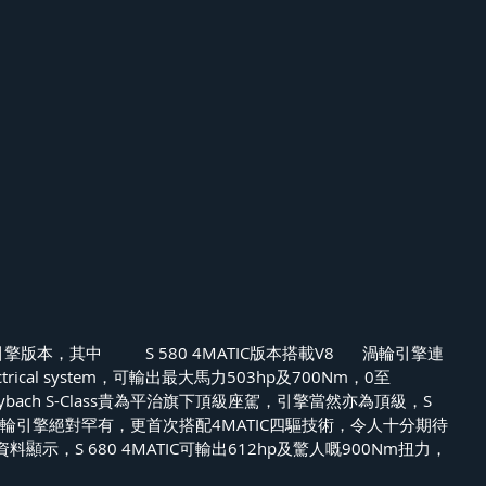
4MATIC版本搭載V8	渦輪引擎連
electrical system，可輸出最大馬力503hp及700Nm，0至
aybach S-Class貴為平治旗下頂級座駕，引擎當然亦為頂級，S 
V12渦輪引擎絕對罕有，更首次搭配4MATIC四驅技術，令人十分期待
示，S 680 4MATIC可輸出612hp及驚人嘅900Nm扭力，