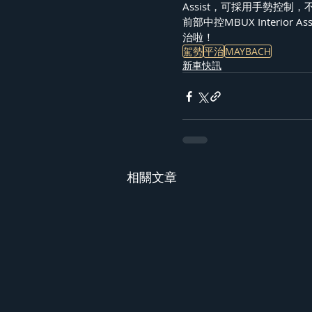
Assist，可採用手勢控
前部中控MBUX Interi
治啦！
駕勢
平治
MAYBACH
新車快訊
相關文章