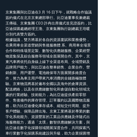
京東集團與比亞迪在3 月 16 日下午，就戰略合作協議
簽約儀式在北京京東總部舉行。比亞迪董事長兼總裁
王傳福、京東集團 CEO 許冉出席儀式並見證簽約，比
亞迪採購處總經理王渤、京東集團執行副總裁王培暖
分別代表雙方簽約。 
根據協議，雙方將基於各自的資源稟賦和業務優勢，
在乘用車全渠道營銷與售後服務體 系、商用車全場景
合作和特殊場景定製、數智化供應鏈服務、企業經營
物資集採及綜合服務等領域全面展開合作。其中，京
東汽車將依托自身線上線下全渠道布局、全域營銷及
品牌用戶能力，與比亞迪在整車銷售、企業合作、營
銷創新、用戶運營、電池維保等方面展開多維度合
作，努力為車主用戶帶來汽車消費的全鏈路極致體
驗。京東物流將基於遍布全國以及海外的倉庫資源、
配送網絡，以及在供應鏈數智化和倉儲自動化領域沈
澱的行業經驗、技術能力，為比亞迪提供產前零部
件、售後備件的庫存管理、訂單履約以及國際物流服
務，助力比亞迪優化庫存成本、縮短交付周期、提升
客戶體驗、保障品牌出海。京東工業將基於專業的數
字化系統能力、資源豐富的工業品供應鏈及伴隨式出
海服務能力，通過「太璞」數智供應鏈解決方案，與
比亞迪在數字化採購領域開展深度合作，共同探索汽
車行業數字化採購系統建設與升級，助力企業採購增