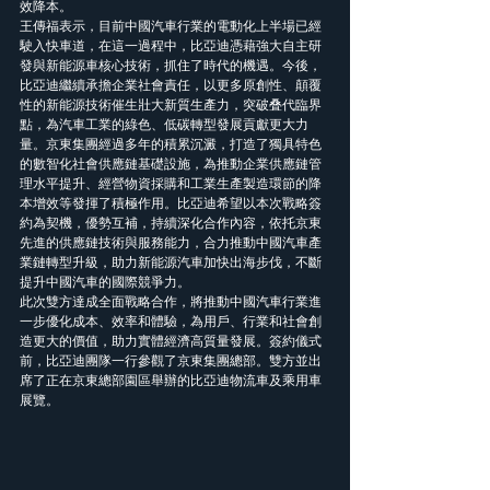
效降本。 
王傳福表示，目前中國汽車行業的電動化上半場已經
駛入快車道，在這一過程中，比亞迪憑藉強大自主研
發與新能源車核心技術，抓住了時代的機遇。今後，
比亞迪繼續承擔企業社會責任，以更多原創性、顛覆
性的新能源技術催生壯大新質生產力，突破叠代臨界
點，為汽車工業的綠色、低碳轉型發展貢獻更大力
量。京東集團經過多年的積累沉澱，打造了獨具特色
的數智化社會供應鏈基礎設施，為推動企業供應鏈管
理水平提升、經營物資採購和工業生產製造環節的降
本增效等發揮了積極作用。比亞迪希望以本次戰略簽
約為契機，優勢互補，持續深化合作內容，依托京東
先進的供應鏈技術與服務能力，合力推動中國汽車產
業鏈轉型升級，助力新能源汽車加快出海步伐，不斷
提升中國汽車的國際競爭力。 
此次雙方達成全面戰略合作，將推動中國汽車行業進
一步優化成本、效率和體驗，為用戶、行業和社會創
造更大的價值，助力實體經濟高質量發展。簽約儀式
前，比亞迪團隊一行參觀了京東集團總部。雙方並出
席了正在京東總部園區舉辦的比亞迪物流車及乘用車
展覽。 