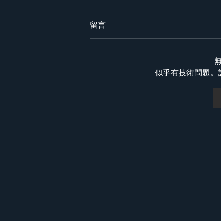
留言
似乎有技術問題。
澳門首個人工智能巴士站