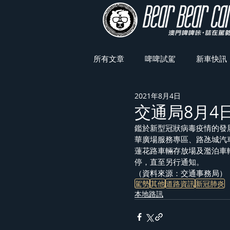
所有文章
啤啤試駕
新車快訊
2021年8月4日
車展焦點
交通局8月4
鑑於新型冠狀病毒疫情的發
華廣場服務專區、路氹城汽
蓮花路車輛存放場及濫泊車
停，直至另行通知。
（資料來源：交通事務局）
駕勢
其他
道路資訊
新冠肺炎
本地路訊