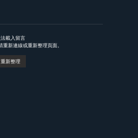
無法載入留言
請重新連線或重新整理頁面。
重新整理
Tesla全新 Model Y澳門正式發售