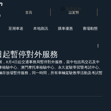
查看點數
首頁
誌駕勢
至潮車迷
本地路訊
購車優惠
賽場動態
日起暫停對外服務
展，8月4日起交通事務局暫停對外服務，當中包括馬交石及中
車檢驗中心、澳門摩托車檢驗中心、永久駕駛學習暨考試中心、
輛存放場暫停服務，同一時間，所有車輛駕駛教學活動及考試暫