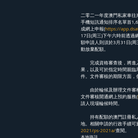
二零二一年度澳門私家車往
手機短訊通知排序名單首1,
成網上申報(
https://app.ds
17日(周三)下午六時前透過
額申請人則須於3月31日(
動放棄配額。
　　完成資格審查後，將進
果，以及可於指定時間親臨
件。文件審核的期限方面，個
　　由於輪候及辦理文件審
文件審核開通網上預約服務(
請人現場輪候時間。
　　持有配額的澳門註冊私
地。相關申請的行政手續可
2021/ps-2021a/
查閱。
本地路訊