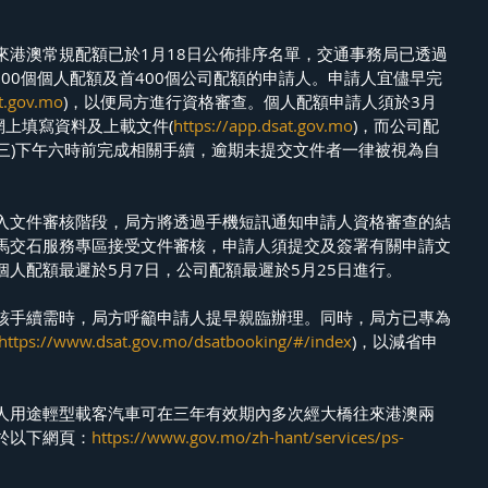
來港澳常規配額已於1月18日公佈排序名單，交通事務局已透過
600個個人配額及首400個公司配額的申請人。申請人宜儘早完
at.gov.mo
)，以便局方進行資格審查。個人配額申請人須於3月
網上填寫資料及上載文件(
https://app.dsat.gov.mo
)，而公司配
周三)下午六時前完成相關手續，逾期未提交文件者一律被視為自
入文件審核階段，局方將透過手機短訊通知申請人資格審查的結
馬交石服務專區接受文件審核，申請人須提交及簽署有關申請文
人配額最遲於5月7日，公司配額最遲於5月25日進行。
核手續需時，局方呼籲申請人提早親臨辦理。同時，局方已專為
https://www.dsat.gov.mo/dsatbooking/#/index
)，以減省申
人用途輕型載客汽車可在三年有效期內多次經大橋往來港澳兩
於以下網頁：
https://www.gov.mo/zh-hant/services/ps-