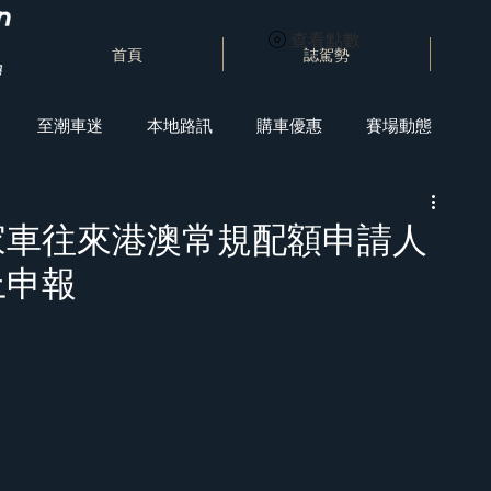
查看點數
首頁
誌駕勢
至潮車迷
本地路訊
購車優惠
賽場動態
家車往來港澳常規配額申請人
上申報