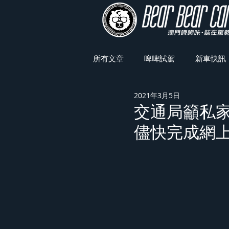
所有文章
啤啤試駕
新車快訊
2021年3月5日
車展焦點
交通局籲私
儘快完成網